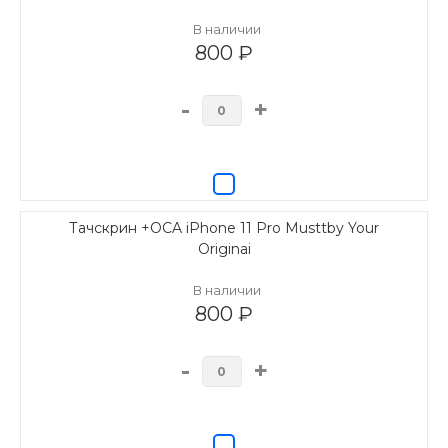
В наличии
800 ₽
-
+
Тачскрин +OCA iPhone 11 Pro Musttby Your
Originai
В наличии
800 ₽
-
+