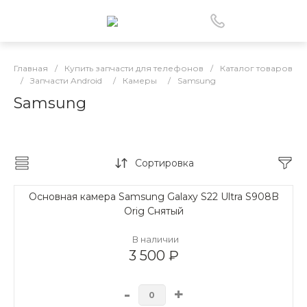
Главная
/
Купить запчасти для телефонов
/
Каталог товаров
/
Запчасти Android
/
Камеры
/
Samsung
Samsung
Сортировка
Основная камера Samsung Galaxy S22 Ultra S908B
Orig Снятый
В наличии
3 500 ₽
-
+