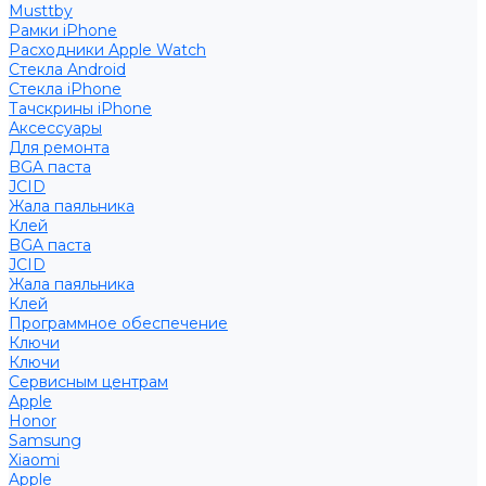
Musttby
Рамки iPhone
Расходники Apple Watch
Стекла Android
Стекла iPhone
Тачскрины iPhone
Аксессуары
Для ремонта
BGA паста
JCID
Жала паяльника
Клей
BGA паста
JCID
Жала паяльника
Клей
Программное обеспечение
Ключи
Ключи
Сервисным центрам
Apple
Honor
Samsung
Xiaomi
Apple