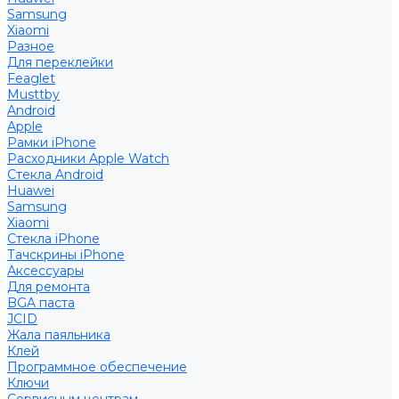
Samsung
Xiaomi
Разное
Для переклейки
Feaglet
Musttby
Android
Apple
Рамки iPhone
Расходники Apple Watch
Стекла Android
Huawei
Samsung
Xiaomi
Стекла iPhone
Тачскрины iPhone
Аксессуары
Для ремонта
BGA паста
JCID
Жала паяльника
Клей
Программное обеспечение
Ключи