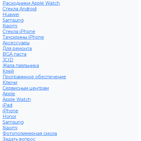
Расходники Apple Watch
Стекла Android
Huawei
Samsung
Xiaomi
Стекла iPhone
Тачскрины iPhone
Аксессуары
Для ремонта
BGA паста
JCID
Жала паяльника
Клей
Программное обеспечение
Ключи
Сервисным центрам
Apple
Apple Watch
iPad
iPhone
Honor
Samsung
Xiaomi
Фотополимерная смола
Задать вопрос