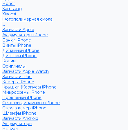
Honor
Samsung
Xiaomi
Фотополимерная смола
...
Запчасти Apple
Аккумуляторы iPhone
Банки iPhone
Винты iPhone
Динамики iPhone
Дисплеи iPhone
Копии
Оригиналы
Запчасти Apple Watch
Запчасти iPad
Камеры iPhone
Крышки (Корпуса) iPhone
Микросхемы iPhone
Проклейки iPhone
Сеточки динамиков iPhone
Стекла камер iPhone
Шлейфы iPhone
Запчасти Android
Аккумуляторы
Huawei