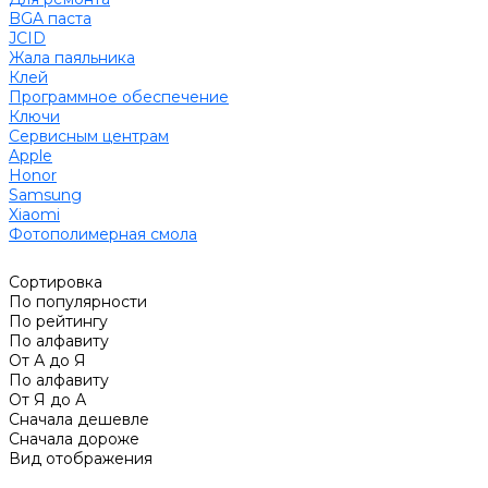
BGA паста
JCID
Жала паяльника
Клей
Программное обеспечение
Ключи
Сервисным центрам
Apple
Honor
Samsung
Xiaomi
Фотополимерная смола
Сортировка
По популярности
По рейтингу
По алфавиту
От А до Я
По алфавиту
От Я до А
Сначала дешевле
Сначала дороже
Вид отображения