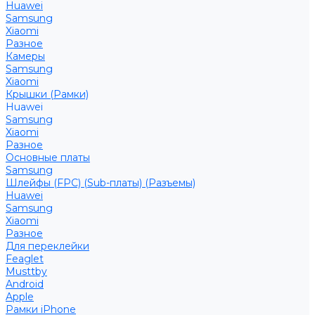
Huawei
Samsung
Xiaomi
Разное
Камеры
Samsung
Xiaomi
Крышки (Рамки)
Huawei
Samsung
Xiaomi
Разное
Основные платы
Samsung
Шлейфы (FPC) (Sub-платы) (Разъемы)
Huawei
Samsung
Xiaomi
Разное
Для переклейки
Feaglet
Musttby
Android
Apple
Рамки iPhone