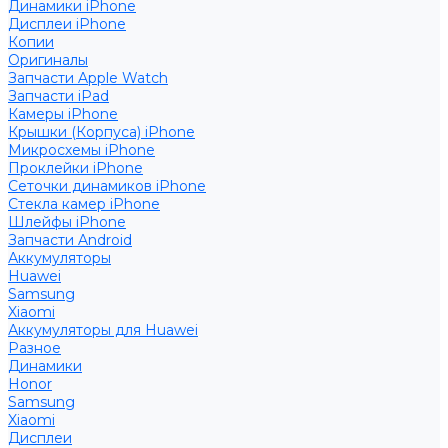
Динамики iPhone
Дисплеи iPhone
Копии
Оригиналы
Запчасти Apple Watch
Запчасти iPad
Камеры iPhone
Крышки (Корпуса) iPhone
Микросхемы iPhone
Проклейки iPhone
Сеточки динамиков iPhone
Стекла камер iPhone
Шлейфы iPhone
Запчасти Android
Аккумуляторы
Huawei
Samsung
Xiaomi
Аккумуляторы для Huawei
Разное
Динамики
Honor
Samsung
Xiaomi
Дисплеи