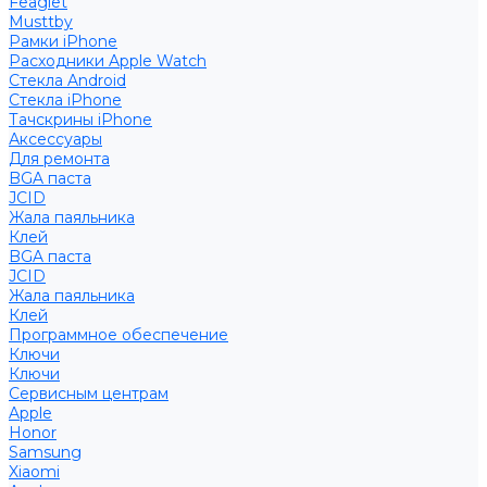
Feaglet
Musttby
Рамки iPhone
Расходники Apple Watch
Стекла Android
Стекла iPhone
Тачскрины iPhone
Аксессуары
Для ремонта
BGA паста
JCID
Жала паяльника
Клей
BGA паста
JCID
Жала паяльника
Клей
Программное обеспечение
Ключи
Ключи
Сервисным центрам
Apple
Honor
Samsung
Xiaomi