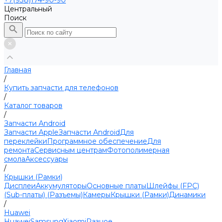
+7(938)174-90-90
Центральный
Поиск
Главная
/
Купить запчасти для телефонов
/
Каталог товаров
/
Запчасти Android
Запчасти Apple
Запчасти Android
Для
переклейки
Программное обеспечение
Для
ремонта
Сервисным центрам
Фотополимерная
смола
Аксессуары
/
Крышки (Рамки)
Дисплеи
Аккумуляторы
Основные платы
Шлейфы (FPC)
(Sub-платы) (Разъемы)
Камеры
Крышки (Рамки)
Динамики
/
Huawei
Huawei
Samsung
Xiaomi
Разное