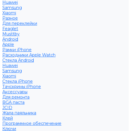
Huawei
Samsung
Xiaomi
Разное
Для переклейки
Feaglet
Musttby
Android
Apple
Рамки iPhone
Расходники Apple Watch
Стекла Android
Huawei
Samsung
Xiaomi
Стекла iPhone
Тачскрины iPhone
Аксессуары
Для ремонта
BGA паста
JCID
Жала паяльника
Клей
Программное обеспечение
Ключи