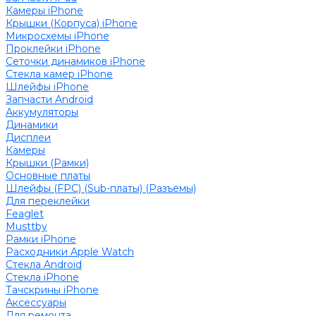
Камеры iPhone
Крышки (Корпуса) iPhone
Микросхемы iPhone
Проклейки iPhone
Сеточки динамиков iPhone
Стекла камер iPhone
Шлейфы iPhone
Запчасти Android
Аккумуляторы
Динамики
Дисплеи
Камеры
Крышки (Рамки)
Основные платы
Шлейфы (FPC) (Sub-платы) (Разъемы)
Для переклейки
Feaglet
Musttby
Рамки iPhone
Расходники Apple Watch
Стекла Android
Стекла iPhone
Тачскрины iPhone
Аксессуары
Для ремонта