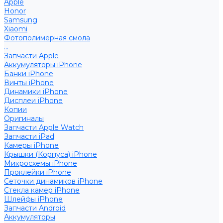
Apple
Honor
Samsung
Xiaomi
Фотополимерная смола
...
Запчасти Apple
Аккумуляторы iPhone
Банки iPhone
Винты iPhone
Динамики iPhone
Дисплеи iPhone
Копии
Оригиналы
Запчасти Apple Watch
Запчасти iPad
Камеры iPhone
Крышки (Корпуса) iPhone
Микросхемы iPhone
Проклейки iPhone
Сеточки динамиков iPhone
Стекла камер iPhone
Шлейфы iPhone
Запчасти Android
Аккумуляторы