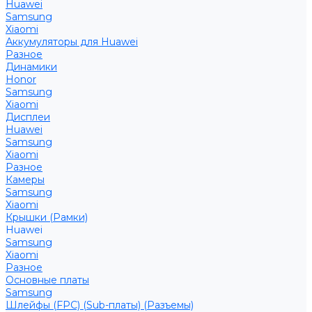
Huawei
Samsung
Xiaomi
Аккумуляторы для Huawei
Разное
Динамики
Honor
Samsung
Xiaomi
Дисплеи
Huawei
Samsung
Xiaomi
Разное
Камеры
Samsung
Xiaomi
Крышки (Рамки)
Huawei
Samsung
Xiaomi
Разное
Основные платы
Samsung
Шлейфы (FPC) (Sub-платы) (Разъемы)