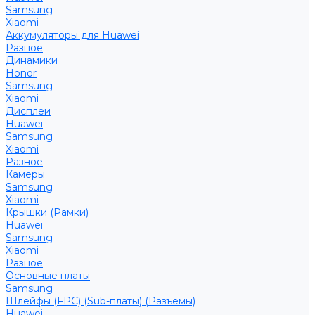
Samsung
Xiaomi
Аккумуляторы для Huawei
Разное
Динамики
Honor
Samsung
Xiaomi
Дисплеи
Huawei
Samsung
Xiaomi
Разное
Камеры
Samsung
Xiaomi
Крышки (Рамки)
Huawei
Samsung
Xiaomi
Разное
Основные платы
Samsung
Шлейфы (FPC) (Sub-платы) (Разъемы)
Huawei