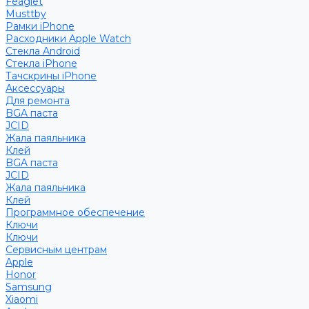
Feaglet
Musttby
Рамки iPhone
Расходники Apple Watch
Стекла Android
Стекла iPhone
Тачскрины iPhone
Аксессуары
Для ремонта
BGA паста
JCID
Жала паяльника
Клей
BGA паста
JCID
Жала паяльника
Клей
Программное обеспечение
Ключи
Ключи
Сервисным центрам
Apple
Honor
Samsung
Xiaomi