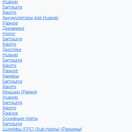
Huawei
Samsung
Xiaomi
Аккумуляторы для Huawei
Разное
Динамики
Honor
Samsung
Xiaomi
Дисплеи
Huawei
Samsung
Xiaomi
Разное
Камеры
Samsung
Xiaomi
Крышки (Рамки)
Huawei
Samsung
Xiaomi
Разное
Основные платы
Samsung
Шлейфы (FPC) (Sub-платы) (Разъемы)