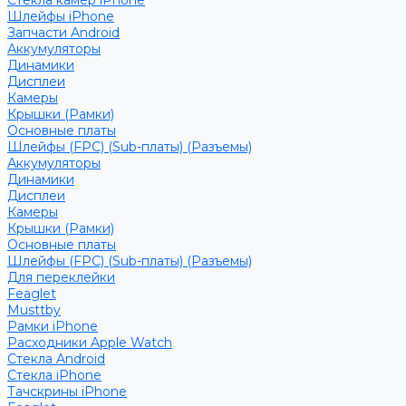
Стекла камер iPhone
Шлейфы iPhone
Запчасти Android
Аккумуляторы
Динамики
Дисплеи
Камеры
Крышки (Рамки)
Основные платы
Шлейфы (FPC) (Sub-платы) (Разъемы)
Аккумуляторы
Динамики
Дисплеи
Камеры
Крышки (Рамки)
Основные платы
Шлейфы (FPC) (Sub-платы) (Разъемы)
Для переклейки
Feaglet
Musttby
Рамки iPhone
Расходники Apple Watch
Стекла Android
Стекла iPhone
Тачскрины iPhone