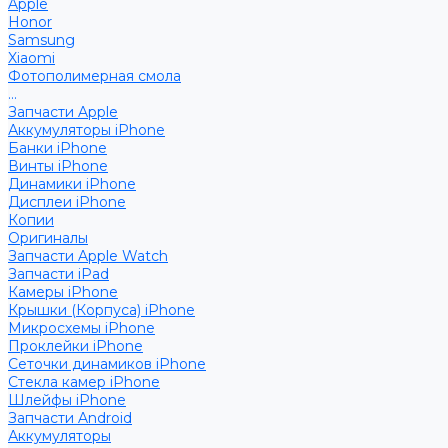
Apple
Honor
Samsung
Xiaomi
Фотополимерная смола
...
Запчасти Apple
Аккумуляторы iPhone
Банки iPhone
Винты iPhone
Динамики iPhone
Дисплеи iPhone
Копии
Оригиналы
Запчасти Apple Watch
Запчасти iPad
Камеры iPhone
Крышки (Корпуса) iPhone
Микросхемы iPhone
Проклейки iPhone
Сеточки динамиков iPhone
Стекла камер iPhone
Шлейфы iPhone
Запчасти Android
Аккумуляторы