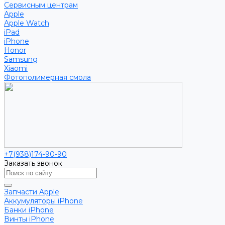
Сервисным центрам
Apple
Apple Watch
iPad
iPhone
Honor
Samsung
Xiaomi
Фотополимерная смола
+7(938)174-90-90
Заказать звонок
Запчасти Apple
Аккумуляторы iPhone
Банки iPhone
Винты iPhone