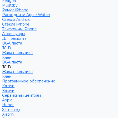
Feaglet
Musttby
Рамки iPhone
Расходники Apple Watch
Стекла Android
Стекла iPhone
Тачскрины iPhone
Аксессуары
Для ремонта
BGA паста
JCID
Жала паяльника
Клей
BGA паста
JCID
Жала паяльника
Клей
Программное обеспечение
Ключи
Ключи
Сервисным центрам
Apple
Honor
Samsung
Xiaomi