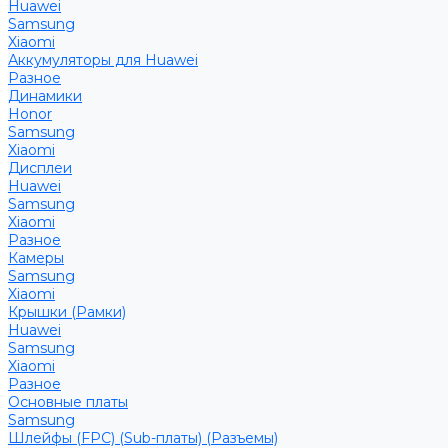
Huawei
Samsung
Xiaomi
Аккумуляторы для Huawei
Разное
Динамики
Honor
Samsung
Xiaomi
Дисплеи
Huawei
Samsung
Xiaomi
Разное
Камеры
Samsung
Xiaomi
Крышки (Рамки)
Huawei
Samsung
Xiaomi
Разное
Основные платы
Samsung
Шлейфы (FPC) (Sub-платы) (Разъемы)