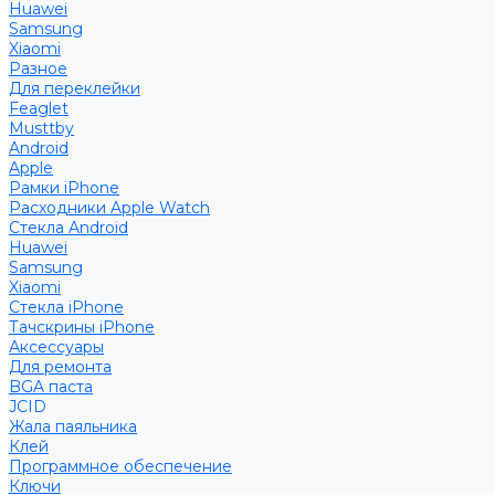
Huawei
Samsung
Xiaomi
Разное
Для переклейки
Feaglet
Musttby
Android
Apple
Рамки iPhone
Расходники Apple Watch
Стекла Android
Huawei
Samsung
Xiaomi
Стекла iPhone
Тачскрины iPhone
Аксессуары
Для ремонта
BGA паста
JCID
Жала паяльника
Клей
Программное обеспечение
Ключи