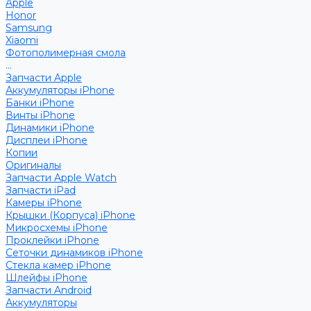
Apple
Honor
Samsung
Xiaomi
Фотополимерная смола
...
Запчасти Apple
Аккумуляторы iPhone
Банки iPhone
Винты iPhone
Динамики iPhone
Дисплеи iPhone
Копии
Оригиналы
Запчасти Apple Watch
Запчасти iPad
Камеры iPhone
Крышки (Корпуса) iPhone
Микросхемы iPhone
Проклейки iPhone
Сеточки динамиков iPhone
Стекла камер iPhone
Шлейфы iPhone
Запчасти Android
Аккумуляторы