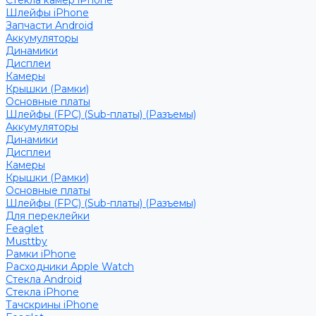
Стекла камер iPhone
Шлейфы iPhone
Запчасти Android
Аккумуляторы
Динамики
Дисплеи
Камеры
Крышки (Рамки)
Основные платы
Шлейфы (FPC) (Sub-платы) (Разъемы)
Аккумуляторы
Динамики
Дисплеи
Камеры
Крышки (Рамки)
Основные платы
Шлейфы (FPC) (Sub-платы) (Разъемы)
Для переклейки
Feaglet
Musttby
Рамки iPhone
Расходники Apple Watch
Стекла Android
Стекла iPhone
Тачскрины iPhone