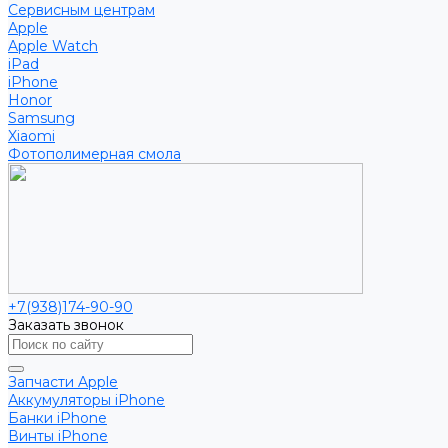
Сервисным центрам
Apple
Apple Watch
iPad
iPhone
Honor
Samsung
Xiaomi
Фотополимерная смола
+7(938)174-90-90
Заказать звонок
Запчасти Apple
Аккумуляторы iPhone
Банки iPhone
Винты iPhone