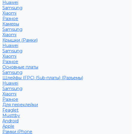
Huawei
Samsung
Xiaomi
Разное
Камеры
Samsung
Xiaomi
Крышки (Рамки)
Huawei
Samsung
Xiaomi
Разное
Основные платы
Samsung
Шлейфы (FPC) (Sub-платы) (Разъемы)
Huawei
Samsung
Xiaomi
Разное
Для переклейки
Feaglet
Musttby
Android
Apple
Рамки iPhone