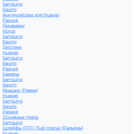
Samsung
Xiaomi
Аккумуляторы для Huawei
Разное
Динамики
Honor
Samsung
Xiaomi
Дисплеи
Huawei
Samsung
Xiaomi
Разное
Камеры
Samsung
Xiaomi
Крышки (Рамки)
Huawei
Samsung
Xiaomi
Разное
Основные платы
Samsung
Шлейфы (FPC) (Sub-платы) (Разъемы)
Huawei