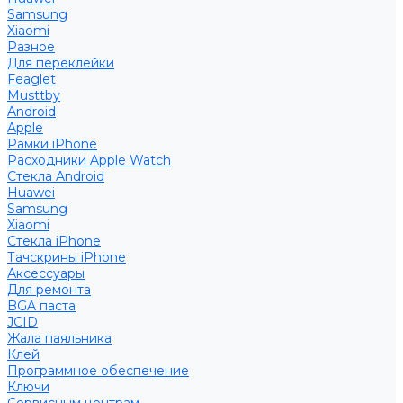
Samsung
Xiaomi
Разное
Для переклейки
Feaglet
Musttby
Android
Apple
Рамки iPhone
Расходники Apple Watch
Стекла Android
Huawei
Samsung
Xiaomi
Стекла iPhone
Тачскрины iPhone
Аксессуары
Для ремонта
BGA паста
JCID
Жала паяльника
Клей
Программное обеспечение
Ключи