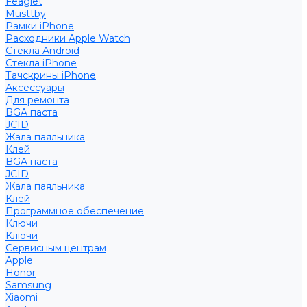
Feaglet
Musttby
Рамки iPhone
Расходники Apple Watch
Стекла Android
Стекла iPhone
Тачскрины iPhone
Аксессуары
Для ремонта
BGA паста
JCID
Жала паяльника
Клей
BGA паста
JCID
Жала паяльника
Клей
Программное обеспечение
Ключи
Ключи
Сервисным центрам
Apple
Honor
Samsung
Xiaomi