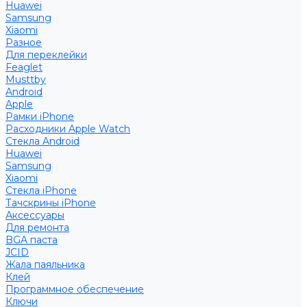
Huawei
Samsung
Xiaomi
Разное
Для переклейки
Feaglet
Musttby
Android
Apple
Рамки iPhone
Расходники Apple Watch
Стекла Android
Huawei
Samsung
Xiaomi
Стекла iPhone
Тачскрины iPhone
Аксессуары
Для ремонта
BGA паста
JCID
Жала паяльника
Клей
Программное обеспечение
Ключи