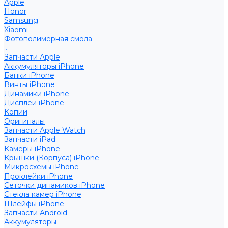
Apple
Honor
Samsung
Xiaomi
Фотополимерная смола
...
Запчасти Apple
Аккумуляторы iPhone
Банки iPhone
Винты iPhone
Динамики iPhone
Дисплеи iPhone
Копии
Оригиналы
Запчасти Apple Watch
Запчасти iPad
Камеры iPhone
Крышки (Корпуса) iPhone
Микросхемы iPhone
Проклейки iPhone
Сеточки динамиков iPhone
Стекла камер iPhone
Шлейфы iPhone
Запчасти Android
Аккумуляторы