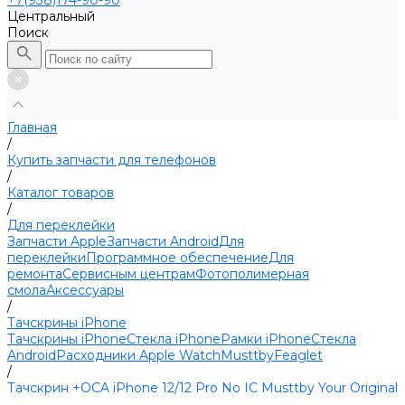
+7(938)174-90-90
Центральный
Поиск
Главная
/
Купить запчасти для телефонов
/
Каталог товаров
/
Для переклейки
Запчасти Apple
Запчасти Android
Для
переклейки
Программное обеспечение
Для
ремонта
Сервисным центрам
Фотополимерная
смола
Аксессуары
/
Тачскрины iPhone
Тачскрины iPhone
Стекла iPhone
Рамки iPhone
Стекла
Android
Расходники Apple Watch
Musttby
Feaglet
/
Тачскрин +OCA iPhone 12/12 Pro No IC Musttby Your Original