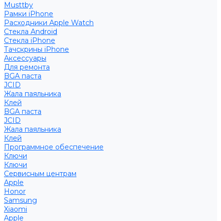
Musttby
Рамки iPhone
Расходники Apple Watch
Стекла Android
Стекла iPhone
Тачскрины iPhone
Аксессуары
Для ремонта
BGA паста
JCID
Жала паяльника
Клей
BGA паста
JCID
Жала паяльника
Клей
Программное обеспечение
Ключи
Ключи
Сервисным центрам
Apple
Honor
Samsung
Xiaomi
Apple