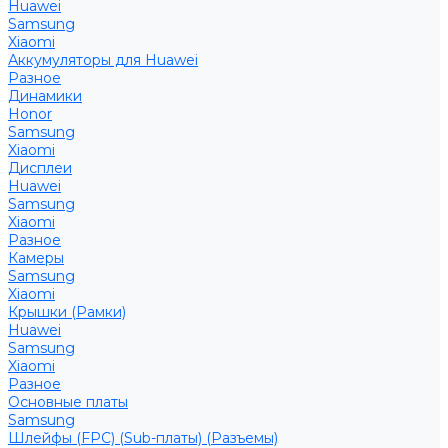
Huawei
Samsung
Xiaomi
Аккумуляторы для Huawei
Разное
Динамики
Honor
Samsung
Xiaomi
Дисплеи
Huawei
Samsung
Xiaomi
Разное
Камеры
Samsung
Xiaomi
Крышки (Рамки)
Huawei
Samsung
Xiaomi
Разное
Основные платы
Samsung
Шлейфы (FPC) (Sub-платы) (Разъемы)