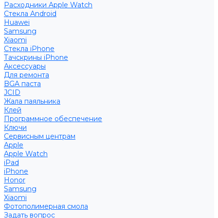
Расходники Apple Watch
Стекла Android
Huawei
Samsung
Xiaomi
Стекла iPhone
Тачскрины iPhone
Аксессуары
Для ремонта
BGA паста
JCID
Жала паяльника
Клей
Программное обеспечение
Ключи
Сервисным центрам
Apple
Apple Watch
iPad
iPhone
Honor
Samsung
Xiaomi
Фотополимерная смола
Задать вопрос