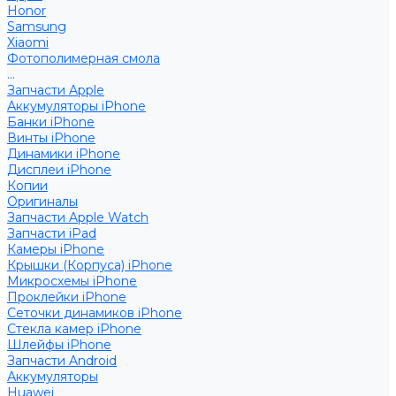
Honor
Samsung
Xiaomi
Фотополимерная смола
...
Запчасти Apple
Аккумуляторы iPhone
Банки iPhone
Винты iPhone
Динамики iPhone
Дисплеи iPhone
Копии
Оригиналы
Запчасти Apple Watch
Запчасти iPad
Камеры iPhone
Крышки (Корпуса) iPhone
Микросхемы iPhone
Проклейки iPhone
Сеточки динамиков iPhone
Стекла камер iPhone
Шлейфы iPhone
Запчасти Android
Аккумуляторы
Huawei