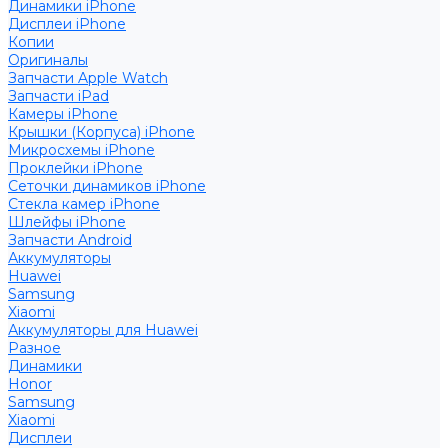
Динамики iPhone
Дисплеи iPhone
Копии
Оригиналы
Запчасти Apple Watch
Запчасти iPad
Камеры iPhone
Крышки (Корпуса) iPhone
Микросхемы iPhone
Проклейки iPhone
Сеточки динамиков iPhone
Стекла камер iPhone
Шлейфы iPhone
Запчасти Android
Аккумуляторы
Huawei
Samsung
Xiaomi
Аккумуляторы для Huawei
Разное
Динамики
Honor
Samsung
Xiaomi
Дисплеи