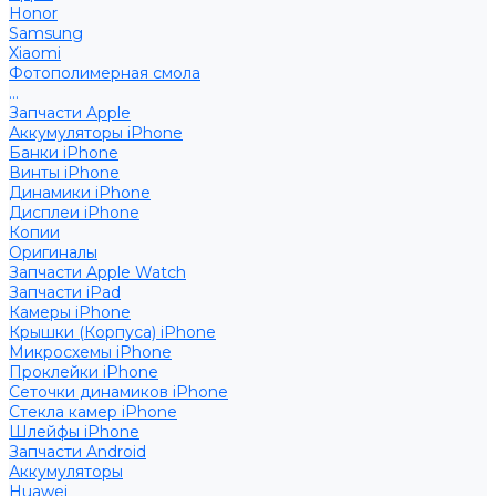
Honor
Samsung
Xiaomi
Фотополимерная смола
...
Запчасти Apple
Аккумуляторы iPhone
Банки iPhone
Винты iPhone
Динамики iPhone
Дисплеи iPhone
Копии
Оригиналы
Запчасти Apple Watch
Запчасти iPad
Камеры iPhone
Крышки (Корпуса) iPhone
Микросхемы iPhone
Проклейки iPhone
Сеточки динамиков iPhone
Стекла камер iPhone
Шлейфы iPhone
Запчасти Android
Аккумуляторы
Huawei