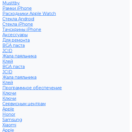
Musttby
Рамки iPhone
Расходники Apple Watch
Стекла Android
Стекла iPhone
Тачскрины iPhone
Аксессуары
Для ремонта
BGA паста
JCID
Жала паяльника
Клей
BGA паста
JCID
Жала паяльника
Клей
Программное обеспечение
Ключи
Ключи
Сервисным центрам
Apple
Honor
Samsung
Xiaomi
Apple