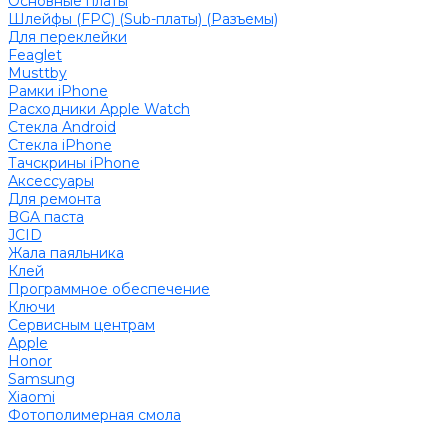
Основные платы
Шлейфы (FPC) (Sub-платы) (Разъемы)
Для переклейки
Feaglet
Musttby
Рамки iPhone
Расходники Apple Watch
Стекла Android
Стекла iPhone
Тачскрины iPhone
Аксессуары
Для ремонта
BGA паста
JCID
Жала паяльника
Клей
Программное обеспечение
Ключи
Сервисным центрам
Apple
Honor
Samsung
Xiaomi
Фотополимерная смола