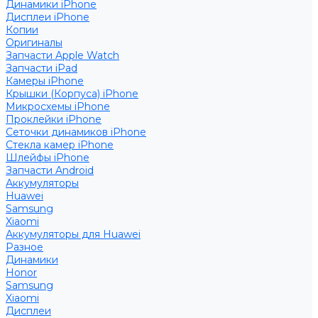
Динамики iPhone
Дисплеи iPhone
Копии
Оригиналы
Запчасти Apple Watch
Запчасти iPad
Камеры iPhone
Крышки (Корпуса) iPhone
Микросхемы iPhone
Проклейки iPhone
Сеточки динамиков iPhone
Стекла камер iPhone
Шлейфы iPhone
Запчасти Android
Аккумуляторы
Huawei
Samsung
Xiaomi
Аккумуляторы для Huawei
Разное
Динамики
Honor
Samsung
Xiaomi
Дисплеи