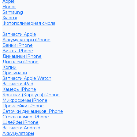
Apple
Honor
Samsung
Xiaomi
Фотополимерная смола
...
Запчасти Apple
Аккумуляторы iPhone
Банки iPhone
Винты iPhone
Динамики iPhone
Дисплеи iPhone
Копии
Оригиналы
Запчасти Apple Watch
Запчасти iPad
Камеры iPhone
Крышки (Корпуса) iPhone
Микросхемы iPhone
Проклейки iPhone
Сеточки динамиков iPhone
Стекла камер iPhone
Шлейфы iPhone
Запчасти Android
Аккумуляторы