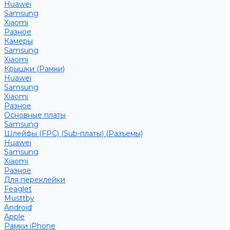
Huawei
Samsung
Xiaomi
Разное
Камеры
Samsung
Xiaomi
Крышки (Рамки)
Huawei
Samsung
Xiaomi
Разное
Основные платы
Samsung
Шлейфы (FPC) (Sub-платы) (Разъемы)
Huawei
Samsung
Xiaomi
Разное
Для переклейки
Feaglet
Musttby
Android
Apple
Рамки iPhone