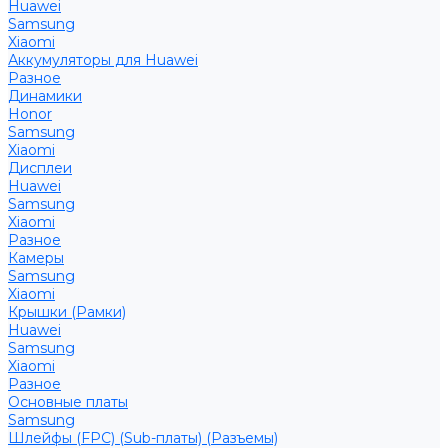
Huawei
Samsung
Xiaomi
Аккумуляторы для Huawei
Разное
Динамики
Honor
Samsung
Xiaomi
Дисплеи
Huawei
Samsung
Xiaomi
Разное
Камеры
Samsung
Xiaomi
Крышки (Рамки)
Huawei
Samsung
Xiaomi
Разное
Основные платы
Samsung
Шлейфы (FPC) (Sub-платы) (Разъемы)