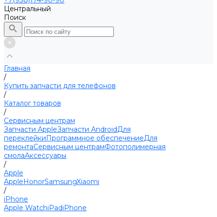
+7(938)174-90-90
Центральный
Поиск
Главная
/
Купить запчасти для телефонов
/
Каталог товаров
/
Сервисным центрам
Запчасти Apple
Запчасти Android
Для
переклейки
Программное обеспечение
Для
ремонта
Сервисным центрам
Фотополимерная
смола
Аксессуары
/
Apple
Apple
Honor
Samsung
Xiaomi
/
iPhone
Apple Watch
iPad
iPhone