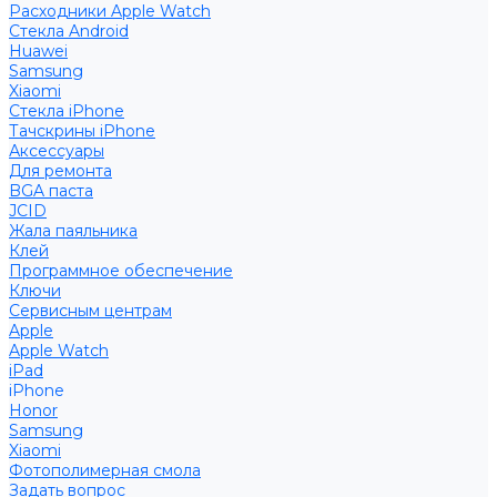
Расходники Apple Watch
Стекла Android
Huawei
Samsung
Xiaomi
Стекла iPhone
Тачскрины iPhone
Аксессуары
Для ремонта
BGA паста
JCID
Жала паяльника
Клей
Программное обеспечение
Ключи
Сервисным центрам
Apple
Apple Watch
iPad
iPhone
Honor
Samsung
Xiaomi
Фотополимерная смола
Задать вопрос