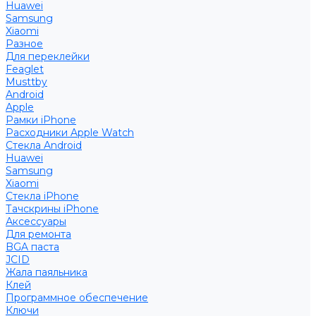
Huawei
Samsung
Xiaomi
Разное
Для переклейки
Feaglet
Musttby
Android
Apple
Рамки iPhone
Расходники Apple Watch
Стекла Android
Huawei
Samsung
Xiaomi
Стекла iPhone
Тачскрины iPhone
Аксессуары
Для ремонта
BGA паста
JCID
Жала паяльника
Клей
Программное обеспечение
Ключи