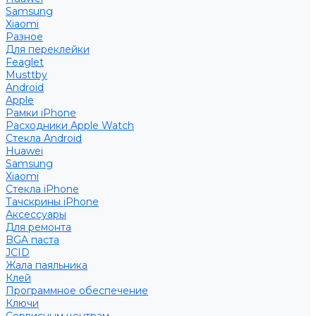
Samsung
Xiaomi
Разное
Для переклейки
Feaglet
Musttby
Android
Apple
Рамки iPhone
Расходники Apple Watch
Стекла Android
Huawei
Samsung
Xiaomi
Стекла iPhone
Тачскрины iPhone
Аксессуары
Для ремонта
BGA паста
JCID
Жала паяльника
Клей
Программное обеспечение
Ключи