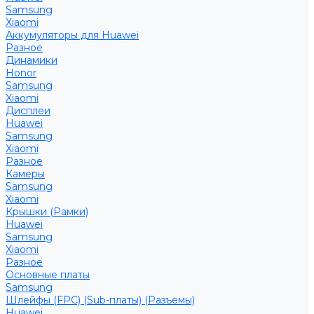
Samsung
Xiaomi
Аккумуляторы для Huawei
Разное
Динамики
Honor
Samsung
Xiaomi
Дисплеи
Huawei
Samsung
Xiaomi
Разное
Камеры
Samsung
Xiaomi
Крышки (Рамки)
Huawei
Samsung
Xiaomi
Разное
Основные платы
Samsung
Шлейфы (FPC) (Sub-платы) (Разъемы)
Huawei