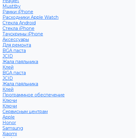
Feaglet
Musttby
Рамки iPhone
Расходники Apple Watch
Стекла Android
Стекла iPhone
Тачскрины iPhone
Аксессуары
Для ремонта
BGA паста
JCID
Жала паяльника
Клей
BGA паста
JCID
Жала паяльника
Клей
Программное обеспечение
Ключи
Ключи
Сервисным центрам
Apple
Honor
Samsung
Xiaomi