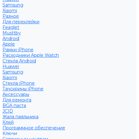
Samsung
Xiaomi
Разное
Для переклейки
Feaglet
Musttby
Android
Apple
Рамки iPhone
Расходники Apple Watch
Стекла Android
Huawei
Samsung
Xiaomi
Стекла iPhone
Тачскрины iPhone
Аксессуары
Для ремонта
BGA паста
JCID
Жала паяльника
Клей
Программное обеспечение
Ключи