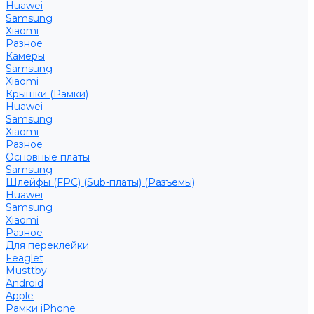
Huawei
Samsung
Xiaomi
Разное
Камеры
Samsung
Xiaomi
Крышки (Рамки)
Huawei
Samsung
Xiaomi
Разное
Основные платы
Samsung
Шлейфы (FPC) (Sub-платы) (Разъемы)
Huawei
Samsung
Xiaomi
Разное
Для переклейки
Feaglet
Musttby
Android
Apple
Рамки iPhone