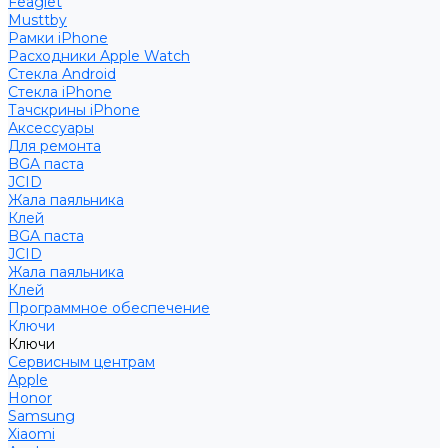
Feaglet
Musttby
Рамки iPhone
Расходники Apple Watch
Стекла Android
Стекла iPhone
Тачскрины iPhone
Аксессуары
Для ремонта
BGA паста
JCID
Жала паяльника
Клей
BGA паста
JCID
Жала паяльника
Клей
Программное обеспечение
Ключи
Ключи
Сервисным центрам
Apple
Honor
Samsung
Xiaomi