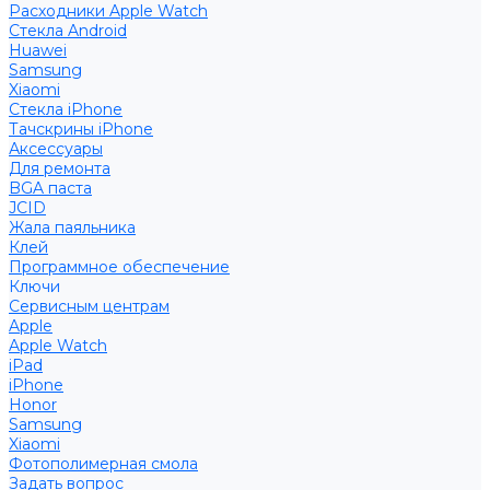
Расходники Apple Watch
Стекла Android
Huawei
Samsung
Xiaomi
Стекла iPhone
Тачскрины iPhone
Аксессуары
Для ремонта
BGA паста
JCID
Жала паяльника
Клей
Программное обеспечение
Ключи
Сервисным центрам
Apple
Apple Watch
iPad
iPhone
Honor
Samsung
Xiaomi
Фотополимерная смола
Задать вопрос