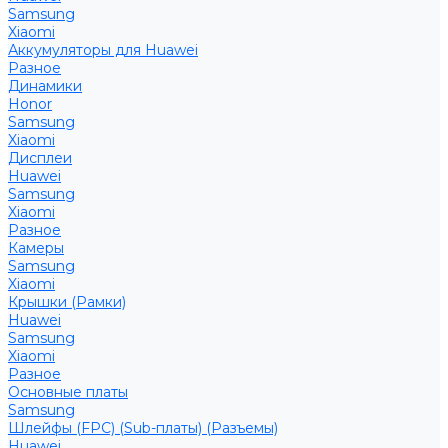
Samsung
Xiaomi
Аккумуляторы для Huawei
Разное
Динамики
Honor
Samsung
Xiaomi
Дисплеи
Huawei
Samsung
Xiaomi
Разное
Камеры
Samsung
Xiaomi
Крышки (Рамки)
Huawei
Samsung
Xiaomi
Разное
Основные платы
Samsung
Шлейфы (FPC) (Sub-платы) (Разъемы)
Huawei