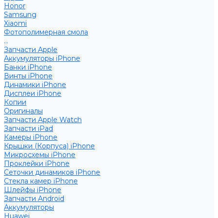
Honor
Samsung
Xiaomi
Фотополимерная смола
...
Запчасти Apple
Аккумуляторы iPhone
Банки iPhone
Винты iPhone
Динамики iPhone
Дисплеи iPhone
Копии
Оригиналы
Запчасти Apple Watch
Запчасти iPad
Камеры iPhone
Крышки (Корпуса) iPhone
Микросхемы iPhone
Проклейки iPhone
Сеточки динамиков iPhone
Стекла камер iPhone
Шлейфы iPhone
Запчасти Android
Аккумуляторы
Huawei