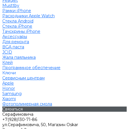
Feaglet
Musttby
Рамки iPhone
Расходники Apple Watch
Стекла Android
Стекла iPhone
Тачскрины iPhone
Аксессуары
Для ремонта
BGA паста
JCID
Жала паяльника
Клей
Программное обеспечение
Ключи
Сервисным центрам
Apple
Honor
Samsung
Xiaomi
Фотополимерная смола
Связаться
Серафимовича
+7(928)130-71-86
ул.Серафимовича, 50, Магазин Oskar