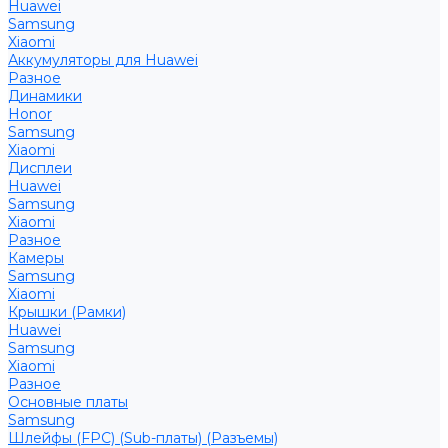
Huawei
Samsung
Xiaomi
Аккумуляторы для Huawei
Разное
Динамики
Honor
Samsung
Xiaomi
Дисплеи
Huawei
Samsung
Xiaomi
Разное
Камеры
Samsung
Xiaomi
Крышки (Рамки)
Huawei
Samsung
Xiaomi
Разное
Основные платы
Samsung
Шлейфы (FPC) (Sub-платы) (Разъемы)