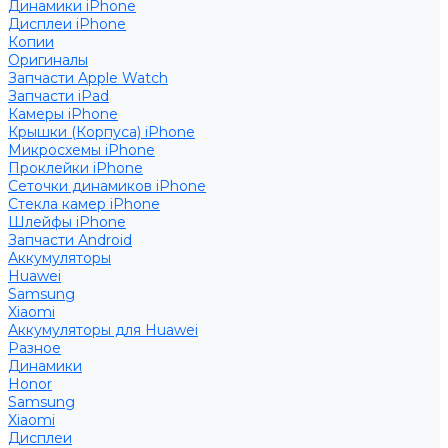
Динамики iPhone
Дисплеи iPhone
Копии
Оригиналы
Запчасти Apple Watch
Запчасти iPad
Камеры iPhone
Крышки (Корпуса) iPhone
Микросхемы iPhone
Проклейки iPhone
Сеточки динамиков iPhone
Стекла камер iPhone
Шлейфы iPhone
Запчасти Android
Аккумуляторы
Huawei
Samsung
Xiaomi
Аккумуляторы для Huawei
Разное
Динамики
Honor
Samsung
Xiaomi
Дисплеи