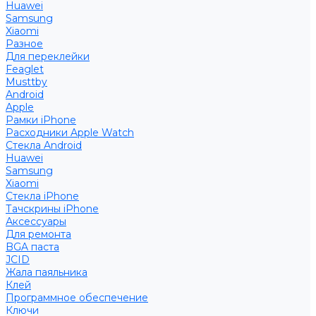
Huawei
Samsung
Xiaomi
Разное
Для переклейки
Feaglet
Musttby
Android
Apple
Рамки iPhone
Расходники Apple Watch
Стекла Android
Huawei
Samsung
Xiaomi
Стекла iPhone
Тачскрины iPhone
Аксессуары
Для ремонта
BGA паста
JCID
Жала паяльника
Клей
Программное обеспечение
Ключи