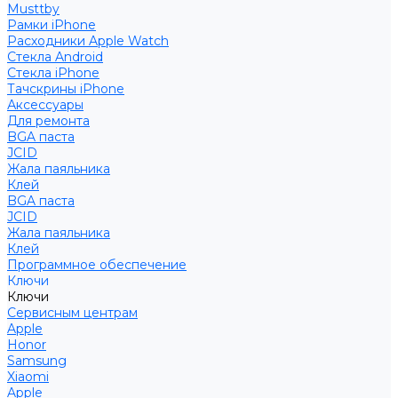
Musttby
Рамки iPhone
Расходники Apple Watch
Стекла Android
Стекла iPhone
Тачскрины iPhone
Аксессуары
Для ремонта
BGA паста
JCID
Жала паяльника
Клей
BGA паста
JCID
Жала паяльника
Клей
Программное обеспечение
Ключи
Ключи
Сервисным центрам
Apple
Honor
Samsung
Xiaomi
Apple