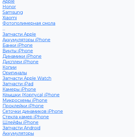
Apple
Honor
Samsung
Xiaomi
Фотополимерная смола
...
Запчасти Apple
Аккумуляторы iPhone
Банки iPhone
Винты iPhone
Динамики iPhone
Дисплеи iPhone
Копии
Оригиналы
Запчасти Apple Watch
Запчасти iPad
Камеры iPhone
Крышки (Корпуса) iPhone
Микросхемы iPhone
Проклейки iPhone
Сеточки динамиков iPhone
Стекла камер iPhone
Шлейфы iPhone
Запчасти Android
Аккумуляторы