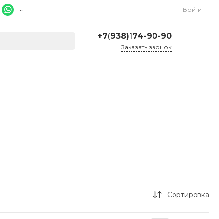
...
Войти
+7(938)174-90-90
Заказать звонок
+7(938)174-90-90
г. Ростов-на-Дону, ул.
Красноармейская, 278
Ежедневно 9:00-20:00
ruslcd@yandex.ru
Сортировка