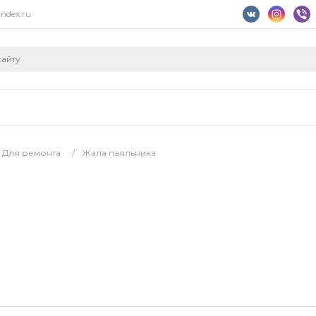
ndex.ru
Для ремонта
/
Жала паяльника