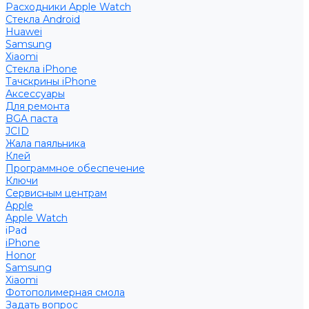
Расходники Apple Watch
Стекла Android
Huawei
Samsung
Xiaomi
Стекла iPhone
Тачскрины iPhone
Аксессуары
Для ремонта
BGA паста
JCID
Жала паяльника
Клей
Программное обеспечение
Ключи
Сервисным центрам
Apple
Apple Watch
iPad
iPhone
Honor
Samsung
Xiaomi
Фотополимерная смола
Задать вопрос