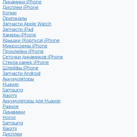
Динамики iPhone
Дисплеи iPhone
Копии
Оригиналы
Запчасти Apple Watch
Запчасти iPad
Камеры iPhone
Крышки (Корпуса) iPhone
Микросхемы iPhone
Проклейки iPhone
Сеточки динамиков iPhone
Стекла камер iPhone
Шлейфы iPhone
Запчасти Android
Аккумуляторы
Huawei
Samsung
Xiaomi
Аккумуляторы для Huawei
Разное
Динамики
Honor
Samsung
Xiaomi
Дисплеи