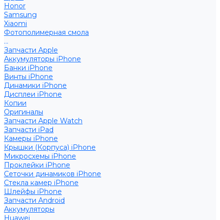
Honor
Samsung
Xiaomi
Фотополимерная смола
...
Запчасти Apple
Аккумуляторы iPhone
Банки iPhone
Винты iPhone
Динамики iPhone
Дисплеи iPhone
Копии
Оригиналы
Запчасти Apple Watch
Запчасти iPad
Камеры iPhone
Крышки (Корпуса) iPhone
Микросхемы iPhone
Проклейки iPhone
Сеточки динамиков iPhone
Стекла камер iPhone
Шлейфы iPhone
Запчасти Android
Аккумуляторы
Huawei