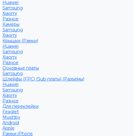
Huawei
Samsung
Xiaomi
Разное
Камеры
Samsung
Xiaomi
Крышки (Рамки)
Huawei
Samsung
Xiaomi
Разное
Основные платы
Samsung
Шлейфы (FPC) (Sub-платы) (Разъемы)
Huawei
Samsung
Xiaomi
Разное
Для переклейки
Feaglet
Musttby
Android
Apple
Рамки iPhone