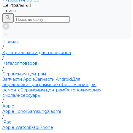
+7(938)174-90-90
Центральный
Поиск
Главная
/
Купить запчасти для телефонов
/
Каталог товаров
/
Сервисным центрам
Запчасти Apple
Запчасти Android
Для
переклейки
Программное обеспечение
Для
ремонта
Сервисным центрам
Фотополимерная
смола
Аксессуары
/
Apple
Apple
Honor
Samsung
Xiaomi
/
iPad
Apple Watch
iPad
iPhone