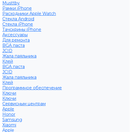
Musttby
Рамки iPhone
Расходники Apple Watch
Стекла Android
Стекла iPhone
Тачскрины iPhone
Аксессуары
Для ремонта
BGA паста
JCID
Жала паяльника
Клей
BGA паста
JCID
Жала паяльника
Клей
Программное обеспечение
Ключи
Ключи
Сервисным центрам
Apple
Honor
Samsung
Xiaomi
Apple