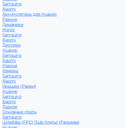
Samsung
Xiaomi
Аккумуляторы для Huawei
Разное
Динамики
Honor
Samsung
Xiaomi
Дисплеи
Huawei
Samsung
Xiaomi
Разное
Камеры
Samsung
Xiaomi
Крышки (Рамки)
Huawei
Samsung
Xiaomi
Разное
Основные платы
Samsung
Шлейфы (FPC) (Sub-платы) (Разъемы)
Huawei