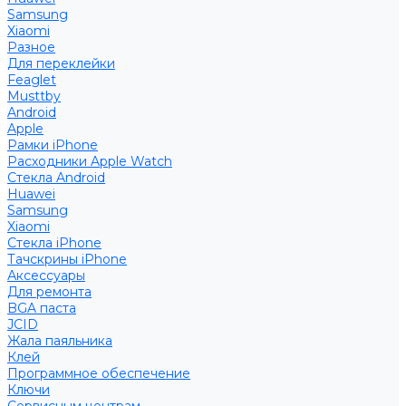
Samsung
Xiaomi
Разное
Для переклейки
Feaglet
Musttby
Android
Apple
Рамки iPhone
Расходники Apple Watch
Стекла Android
Huawei
Samsung
Xiaomi
Стекла iPhone
Тачскрины iPhone
Аксессуары
Для ремонта
BGA паста
JCID
Жала паяльника
Клей
Программное обеспечение
Ключи