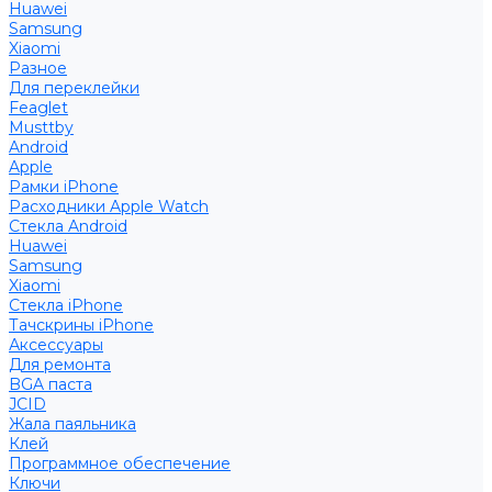
Huawei
Samsung
Xiaomi
Разное
Для переклейки
Feaglet
Musttby
Android
Apple
Рамки iPhone
Расходники Apple Watch
Стекла Android
Huawei
Samsung
Xiaomi
Стекла iPhone
Тачскрины iPhone
Аксессуары
Для ремонта
BGA паста
JCID
Жала паяльника
Клей
Программное обеспечение
Ключи