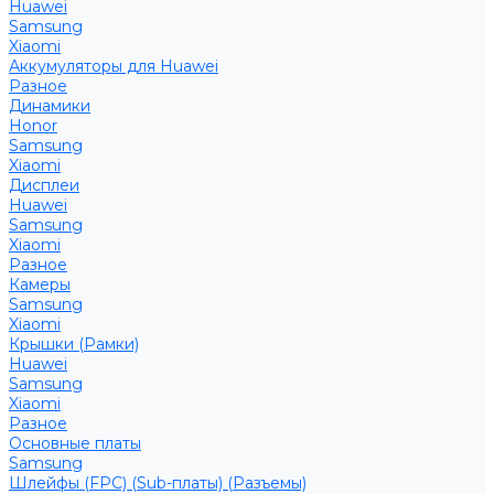
Huawei
Samsung
Xiaomi
Аккумуляторы для Huawei
Разное
Динамики
Honor
Samsung
Xiaomi
Дисплеи
Huawei
Samsung
Xiaomi
Разное
Камеры
Samsung
Xiaomi
Крышки (Рамки)
Huawei
Samsung
Xiaomi
Разное
Основные платы
Samsung
Шлейфы (FPC) (Sub-платы) (Разъемы)