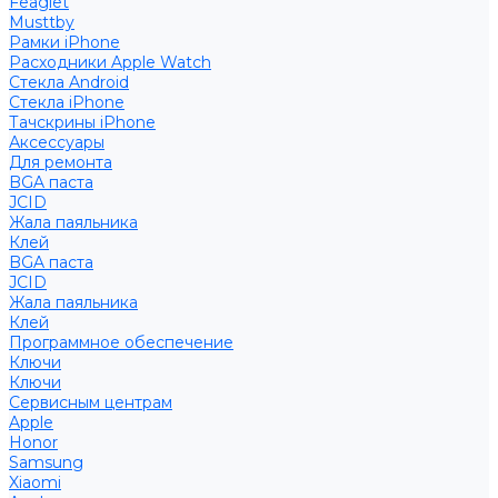
Feaglet
Musttby
Рамки iPhone
Расходники Apple Watch
Стекла Android
Стекла iPhone
Тачскрины iPhone
Аксессуары
Для ремонта
BGA паста
JCID
Жала паяльника
Клей
BGA паста
JCID
Жала паяльника
Клей
Программное обеспечение
Ключи
Ключи
Сервисным центрам
Apple
Honor
Samsung
Xiaomi