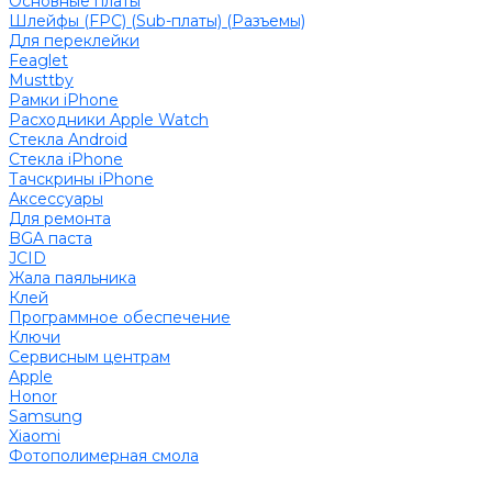
Основные платы
Шлейфы (FPC) (Sub-платы) (Разъемы)
Для переклейки
Feaglet
Musttby
Рамки iPhone
Расходники Apple Watch
Стекла Android
Стекла iPhone
Тачскрины iPhone
Аксессуары
Для ремонта
BGA паста
JCID
Жала паяльника
Клей
Программное обеспечение
Ключи
Сервисным центрам
Apple
Honor
Samsung
Xiaomi
Фотополимерная смола