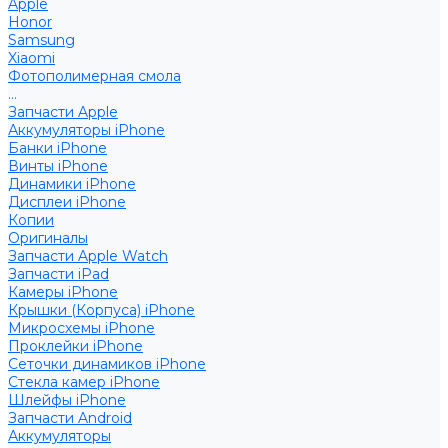
Apple
Honor
Samsung
Xiaomi
Фотополимерная смола
...
Запчасти Apple
Аккумуляторы iPhone
Банки iPhone
Винты iPhone
Динамики iPhone
Дисплеи iPhone
Копии
Оригиналы
Запчасти Apple Watch
Запчасти iPad
Камеры iPhone
Крышки (Корпуса) iPhone
Микросхемы iPhone
Проклейки iPhone
Сеточки динамиков iPhone
Стекла камер iPhone
Шлейфы iPhone
Запчасти Android
Аккумуляторы