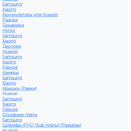
Samsung
Xiaomi
Аккумуляторы для Huawei
Разное
Динамики
Honor
Samsung
Xiaomi
Дисплеи
Huawei
Samsung
Xiaomi
Разное
Камеры
Samsung
Xiaomi
Крышки (Рамки)
Huawei
Samsung
Xiaomi
Разное
Основные платы
Samsung
Шлейфы (FPC) (Sub-платы) (Разъемы)
Huawei