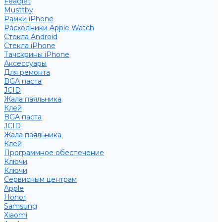
Feaglet
Musttby
Рамки iPhone
Расходники Apple Watch
Стекла Android
Стекла iPhone
Тачскрины iPhone
Аксессуары
Для ремонта
BGA паста
JCID
Жала паяльника
Клей
BGA паста
JCID
Жала паяльника
Клей
Программное обеспечение
Ключи
Ключи
Сервисным центрам
Apple
Honor
Samsung
Xiaomi