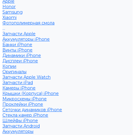
Apple
Honor
Samsung
Xiaomi
Фотополимерная смола
...
Запчасти Apple
Аккумуляторы iPhone
Банки iPhone
Винты iPhone
Динамики iPhone
Дисплеи iPhone
Копии
Оригиналы
Запчасти Apple Watch
Запчасти iPad
Камеры iPhone
Крышки (Корпуса) iPhone
Микросхемы iPhone
Проклейки iPhone
Сеточки динамиков iPhone
Стекла камер iPhone
Шлейфы iPhone
Запчасти Android
Аккумуляторы