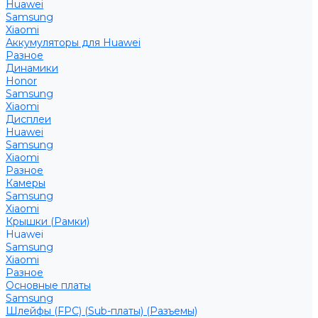
Huawei
Samsung
Xiaomi
Аккумуляторы для Huawei
Разное
Динамики
Honor
Samsung
Xiaomi
Дисплеи
Huawei
Samsung
Xiaomi
Разное
Камеры
Samsung
Xiaomi
Крышки (Рамки)
Huawei
Samsung
Xiaomi
Разное
Основные платы
Samsung
Шлейфы (FPC) (Sub-платы) (Разъемы)