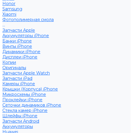
Honor
Samsung
Xiaomi
Фотополимерная смола
...
Запчасти Apple
Аккумуляторы iPhone
Банки iPhone
Винты iPhone
Динамики iPhone
Дисплеи iPhone
Копии
Оригиналы
Запчасти Apple Watch
Запчасти iPad
Камеры iPhone
Крышки (Корпуса) iPhone
Микросхемы iPhone
Проклейки iPhone
Сеточки динамиков iPhone
Стекла камер iPhone
Шлейфы iPhone
Запчасти Android
Аккумуляторы
Huawei