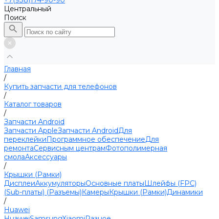
+7(938)174-90-90
Центральный
Поиск
Главная
/
Купить запчасти для телефонов
/
Каталог товаров
/
Запчасти Android
Запчасти Apple
Запчасти Android
Для
переклейки
Программное обеспечение
Для
ремонта
Сервисным центрам
Фотополимерная
смола
Аксессуары
/
Крышки (Рамки)
Дисплеи
Аккумуляторы
Основные платы
Шлейфы (FPC)
(Sub-платы) (Разъемы)
Камеры
Крышки (Рамки)
Динамики
/
Huawei
Huawei
Samsung
Xiaomi
Разное