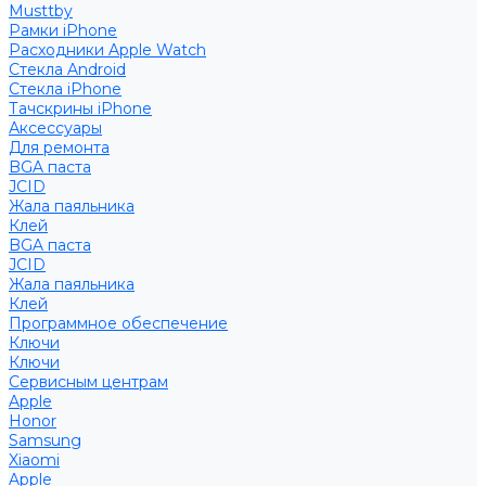
Musttby
Рамки iPhone
Расходники Apple Watch
Стекла Android
Стекла iPhone
Тачскрины iPhone
Аксессуары
Для ремонта
BGA паста
JCID
Жала паяльника
Клей
BGA паста
JCID
Жала паяльника
Клей
Программное обеспечение
Ключи
Ключи
Сервисным центрам
Apple
Honor
Samsung
Xiaomi
Apple