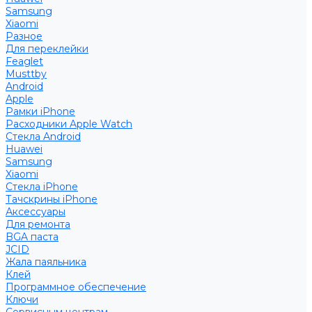
Samsung
Xiaomi
Разное
Для переклейки
Feaglet
Musttby
Android
Apple
Рамки iPhone
Расходники Apple Watch
Стекла Android
Huawei
Samsung
Xiaomi
Стекла iPhone
Тачскрины iPhone
Аксессуары
Для ремонта
BGA паста
JCID
Жала паяльника
Клей
Программное обеспечение
Ключи