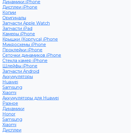
Динамики iPhone
Дисплеи iPhone
Копии
Оригиналы
Запчасти Apple Watch
Запчасти iPad
Камеры iPhone
Крышки (Корпуса) iPhone
Микросхемы iPhone
Проклейки iPhone
Сеточки динамиков iPhone
Стекла камер iPhone
Шлейфы iPhone
Запчасти Android
Аккумуляторы
Huawei
Samsung
Xiaomi
Аккумуляторы для Huawei
Разное
Динамики
Honor
Samsung
Xiaomi
Дисплеи