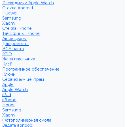
Расходники Apple Watch
Стекла Android
Huawei
Samsung
Xiaomi
Стекла iPhone
Тачскрины iPhone
Аксессуары
Для ремонта
BGA паста
JCID
Жала паяльника
Клей
Программное обеспечение
Ключи
Сервисным центрам
Apple
Apple Watch
iPad
iPhone
Honor
Samsung
Xiaomi
Фотополимерная смола
Задать вопрос