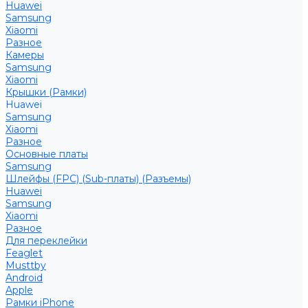
Huawei
Samsung
Xiaomi
Разное
Камеры
Samsung
Xiaomi
Крышки (Рамки)
Huawei
Samsung
Xiaomi
Разное
Основные платы
Samsung
Шлейфы (FPC) (Sub-платы) (Разъемы)
Huawei
Samsung
Xiaomi
Разное
Для переклейки
Feaglet
Musttby
Android
Apple
Рамки iPhone