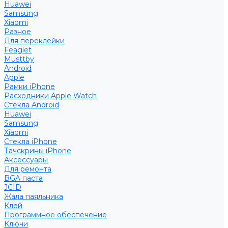
Huawei
Samsung
Xiaomi
Разное
Для переклейки
Feaglet
Musttby
Android
Apple
Рамки iPhone
Расходники Apple Watch
Стекла Android
Huawei
Samsung
Xiaomi
Стекла iPhone
Тачскрины iPhone
Аксессуары
Для ремонта
BGA паста
JCID
Жала паяльника
Клей
Программное обеспечение
Ключи