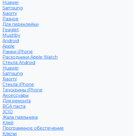
Huawei
Samsung
Xiaomi
Разное
Для переклейки
Feaglet
Musttby
Android
Apple
Рамки iPhone
Расходники Apple Watch
Стекла Android
Huawei
Samsung
Xiaomi
Стекла iPhone
Тачскрины iPhone
Аксессуары
Для ремонта
BGA паста
JCID
Жала паяльника
Клей
Программное обеспечение
Ключи