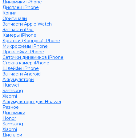
Динамики iPhone
Дисплеи iPhone
Копии
Оригиналы
Запчасти Apple Watch
Запчасти iPad
Камеры iPhone
Крышки (Корпуса) iPhone
Микросхемы iPhone
Проклейки iPhone
Сеточки динамиков iPhone
Стекла камер iPhone
Шлейфы iPhone
Запчасти Android
Аккумуляторы
Huawei
Samsung
Xiaomi
Аккумуляторы для Huawei
Разное
Динамики
Honor
Samsung
Xiaomi
Дисплеи