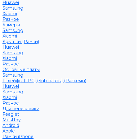
Huawei
Samsung
Xiaomi
Разное
Камеры
Samsung
Xiaomi
Крышки (Рамки)
Huawei
Samsung
Xiaomi
Разное
Основные платы
Samsung
Шлейфы (FPC) (Sub-платы) (Разъемы)
Huawei
Samsung
Xiaomi
Разное
Для переклейки
Feaglet
Musttby
Android
Apple
Рамки iPhone