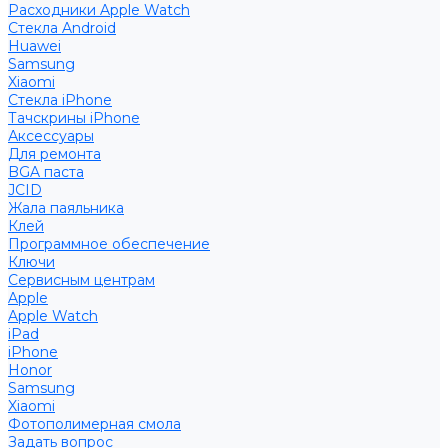
Расходники Apple Watch
Стекла Android
Huawei
Samsung
Xiaomi
Стекла iPhone
Тачскрины iPhone
Аксессуары
Для ремонта
BGA паста
JCID
Жала паяльника
Клей
Программное обеспечение
Ключи
Сервисным центрам
Apple
Apple Watch
iPad
iPhone
Honor
Samsung
Xiaomi
Фотополимерная смола
Задать вопрос