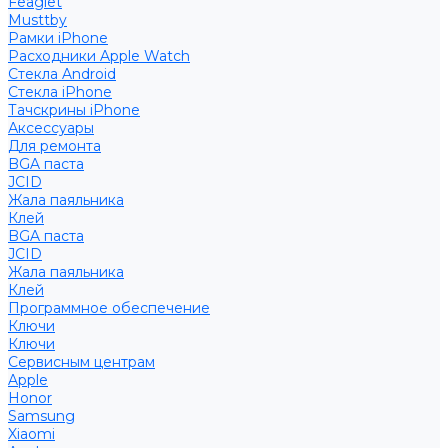
Feaglet
Musttby
Рамки iPhone
Расходники Apple Watch
Стекла Android
Стекла iPhone
Тачскрины iPhone
Аксессуары
Для ремонта
BGA паста
JCID
Жала паяльника
Клей
BGA паста
JCID
Жала паяльника
Клей
Программное обеспечение
Ключи
Ключи
Сервисным центрам
Apple
Honor
Samsung
Xiaomi