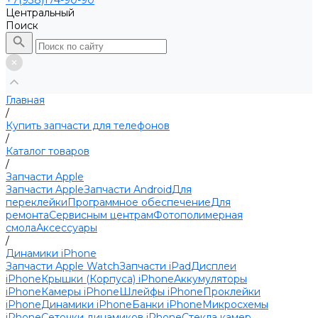
+7(938)174-90-90
Центральный
Поиск
Главная
/
Купить запчасти для телефонов
/
Каталог товаров
/
Запчасти Apple
Запчасти Apple
Запчасти Android
Для
переклейки
Программное обеспечение
Для
ремонта
Сервисным центрам
Фотополимерная
смола
Аксессуары
/
Динамики iPhone
Запчасти Apple Watch
Запчасти iPad
Дисплеи
iPhone
Крышки (Корпуса) iPhone
Аккумуляторы
iPhone
Камеры iPhone
Шлейфы iPhone
Проклейки
iPhone
Динамики iPhone
Банки iPhone
Микросхемы
iPhone
Сеточки динамиков iPhone
Стекла камер