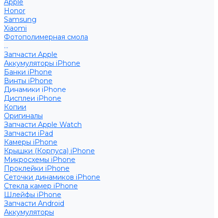
Apple
Honor
Samsung
Xiaomi
Фотополимерная смола
...
Запчасти Apple
Аккумуляторы iPhone
Банки iPhone
Винты iPhone
Динамики iPhone
Дисплеи iPhone
Копии
Оригиналы
Запчасти Apple Watch
Запчасти iPad
Камеры iPhone
Крышки (Корпуса) iPhone
Микросхемы iPhone
Проклейки iPhone
Сеточки динамиков iPhone
Стекла камер iPhone
Шлейфы iPhone
Запчасти Android
Аккумуляторы