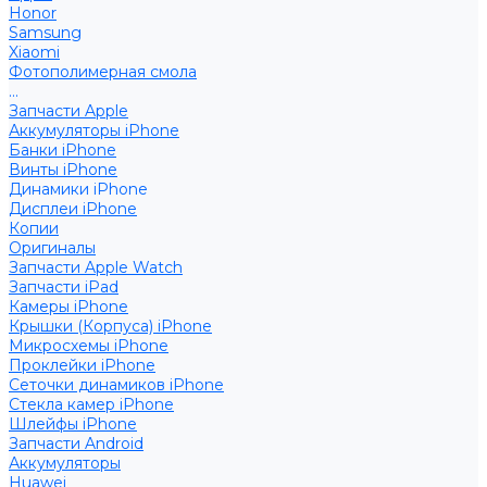
Honor
Samsung
Xiaomi
Фотополимерная смола
...
Запчасти Apple
Аккумуляторы iPhone
Банки iPhone
Винты iPhone
Динамики iPhone
Дисплеи iPhone
Копии
Оригиналы
Запчасти Apple Watch
Запчасти iPad
Камеры iPhone
Крышки (Корпуса) iPhone
Микросхемы iPhone
Проклейки iPhone
Сеточки динамиков iPhone
Стекла камер iPhone
Шлейфы iPhone
Запчасти Android
Аккумуляторы
Huawei