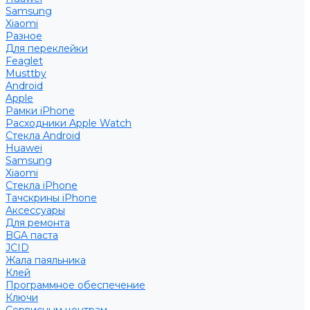
Samsung
Xiaomi
Разное
Для переклейки
Feaglet
Musttby
Android
Apple
Рамки iPhone
Расходники Apple Watch
Стекла Android
Huawei
Samsung
Xiaomi
Стекла iPhone
Тачскрины iPhone
Аксессуары
Для ремонта
BGA паста
JCID
Жала паяльника
Клей
Программное обеспечение
Ключи