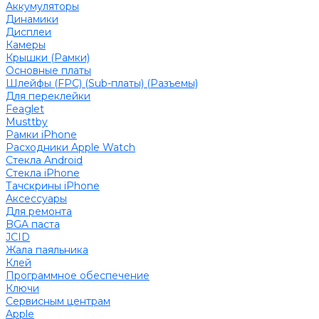
Аккумуляторы
Динамики
Дисплеи
Камеры
Крышки (Рамки)
Основные платы
Шлейфы (FPC) (Sub-платы) (Разъемы)
Для переклейки
Feaglet
Musttby
Рамки iPhone
Расходники Apple Watch
Стекла Android
Стекла iPhone
Тачскрины iPhone
Аксессуары
Для ремонта
BGA паста
JCID
Жала паяльника
Клей
Программное обеспечение
Ключи
Сервисным центрам
Apple