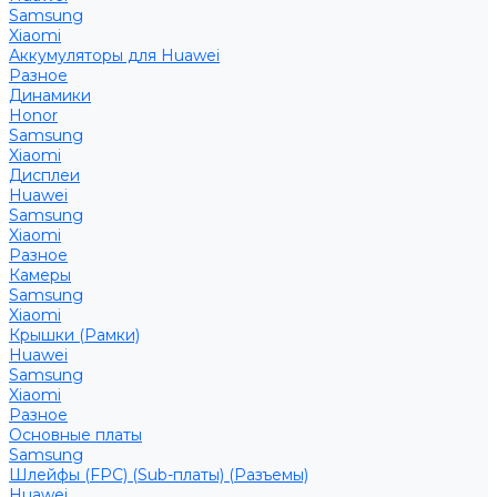
Samsung
Xiaomi
Аккумуляторы для Huawei
Разное
Динамики
Honor
Samsung
Xiaomi
Дисплеи
Huawei
Samsung
Xiaomi
Разное
Камеры
Samsung
Xiaomi
Крышки (Рамки)
Huawei
Samsung
Xiaomi
Разное
Основные платы
Samsung
Шлейфы (FPC) (Sub-платы) (Разъемы)
Huawei