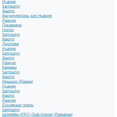
Huawei
Samsung
Xiaomi
Аккумуляторы для Huawei
Разное
Динамики
Honor
Samsung
Xiaomi
Дисплеи
Huawei
Samsung
Xiaomi
Разное
Камеры
Samsung
Xiaomi
Крышки (Рамки)
Huawei
Samsung
Xiaomi
Разное
Основные платы
Samsung
Шлейфы (FPC) (Sub-платы) (Разъемы)