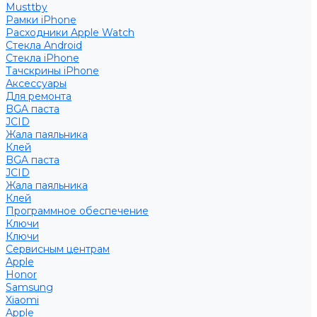
Musttby
Рамки iPhone
Расходники Apple Watch
Стекла Android
Стекла iPhone
Тачскрины iPhone
Аксессуары
Для ремонта
BGA паста
JCID
Жала паяльника
Клей
BGA паста
JCID
Жала паяльника
Клей
Программное обеспечение
Ключи
Ключи
Сервисным центрам
Apple
Honor
Samsung
Xiaomi
Apple