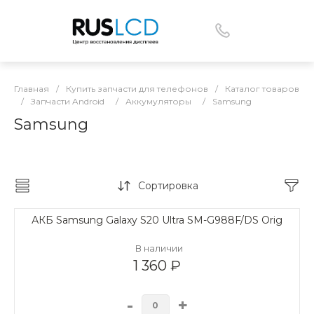
Главная
/
Купить запчасти для телефонов
/
Каталог товаров
/
Запчасти Android
/
Аккумуляторы
/
Samsung
Samsung
Сортировка
АКБ Samsung Galaxy S20 Ultra SM-G988F/DS Orig
В наличии
1 360 ₽
-
+