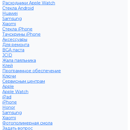
Расходники Apple Watch
Стекла Android
Huawei
Samsung
Xiaomi
Стекла iPhone
Тачскрины iPhone
Аксессуары
Для ремонта
BGA паста
JCID
Жала паяльника
Клей
Программное обеспечение
Ключи
Сервисным центрам
Apple
Apple Watch
iPad
iPhone
Honor
Samsung
Xiaomi
Фотополимерная смола
Задать вопрос