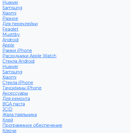
Huawei
Samsung
Xiaomi
Разное
Для переклейки
Feaglet
Musttby
Android
Apple
Рамки iPhone
Расходники Apple Watch
Стекла Android
Huawei
Samsung
Xiaomi
Стекла iPhone
Тачскрины iPhone
Аксессуары
Для ремонта
BGA паста
JCID
Жала паяльника
Клей
Программное обеспечение
Ключи