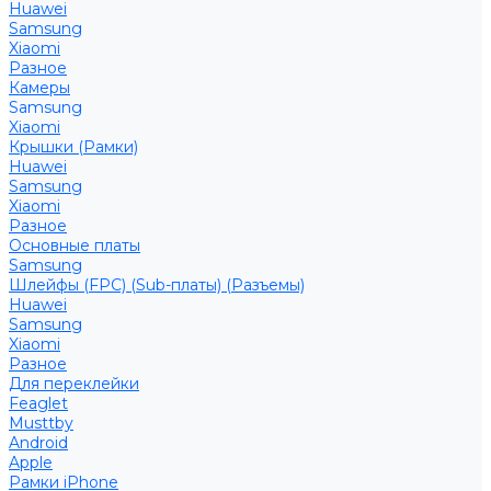
Huawei
Samsung
Xiaomi
Разное
Камеры
Samsung
Xiaomi
Крышки (Рамки)
Huawei
Samsung
Xiaomi
Разное
Основные платы
Samsung
Шлейфы (FPC) (Sub-платы) (Разъемы)
Huawei
Samsung
Xiaomi
Разное
Для переклейки
Feaglet
Musttby
Android
Apple
Рамки iPhone