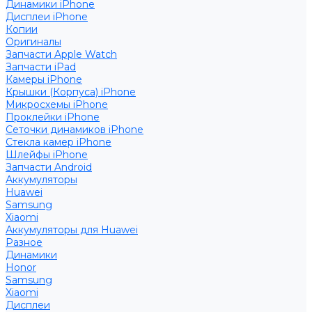
Динамики iPhone
Дисплеи iPhone
Копии
Оригиналы
Запчасти Apple Watch
Запчасти iPad
Камеры iPhone
Крышки (Корпуса) iPhone
Микросхемы iPhone
Проклейки iPhone
Сеточки динамиков iPhone
Стекла камер iPhone
Шлейфы iPhone
Запчасти Android
Аккумуляторы
Huawei
Samsung
Xiaomi
Аккумуляторы для Huawei
Разное
Динамики
Honor
Samsung
Xiaomi
Дисплеи