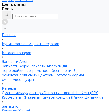
+7(938)174-90-90
Центральный
Поиск
Главная
/
Купить запчасти для телефонов
/
Каталог товаров
/
Запчасти Android
Запчасти Apple
Запчасти Android
Для
переклейки
Программное обеспечение
Для
ремонта
Сервисным центрам
Фотополимерная
смола
Аксессуары
/
Камеры
Дисплеи
Аккумуляторы
Основные платы
Шлейфы (FPC)
(Sub-платы) (Разъемы)
Камеры
Крышки (Рамки)
Динамики
/
Samsung
Samsung
Xiaomi