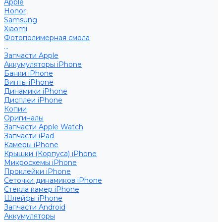
Apple
Honor
Samsung
Xiaomi
Фотополимерная смола
...
Запчасти Apple
Аккумуляторы iPhone
Банки iPhone
Винты iPhone
Динамики iPhone
Дисплеи iPhone
Копии
Оригиналы
Запчасти Apple Watch
Запчасти iPad
Камеры iPhone
Крышки (Корпуса) iPhone
Микросхемы iPhone
Проклейки iPhone
Сеточки динамиков iPhone
Стекла камер iPhone
Шлейфы iPhone
Запчасти Android
Аккумуляторы