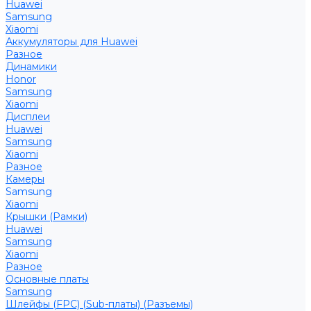
Huawei
Samsung
Xiaomi
Аккумуляторы для Huawei
Разное
Динамики
Honor
Samsung
Xiaomi
Дисплеи
Huawei
Samsung
Xiaomi
Разное
Камеры
Samsung
Xiaomi
Крышки (Рамки)
Huawei
Samsung
Xiaomi
Разное
Основные платы
Samsung
Шлейфы (FPC) (Sub-платы) (Разъемы)