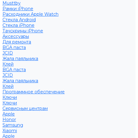
Musttby
Рамки iPhone
Расходники Apple Watch
Стекла Android
Стекла iPhone
Тачскрины iPhone
Аксессуары
Для ремонта
BGA паста
JCID
Жала паяльника
Клей
BGA паста
JCID
Жала паяльника
Клей
Программное обеспечение
Ключи
Ключи
Сервисным центрам
Apple
Honor
Samsung
Xiaomi
Apple