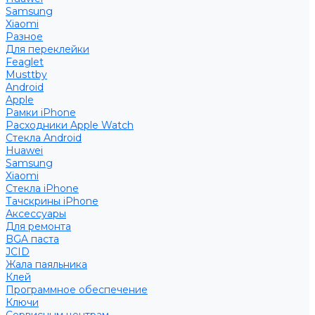
Samsung
Xiaomi
Разное
Для переклейки
Feaglet
Musttby
Android
Apple
Рамки iPhone
Расходники Apple Watch
Стекла Android
Huawei
Samsung
Xiaomi
Стекла iPhone
Тачскрины iPhone
Аксессуары
Для ремонта
BGA паста
JCID
Жала паяльника
Клей
Программное обеспечение
Ключи