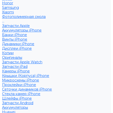
Honor
Samsung
Xiaomi
Фотополимерная смола
...
Запчасти Apple
Аккумуляторы iPhone
Банки iPhone
Винты iPhone
Динамики iPhone
Дисплеи iPhone
Копии
Оригиналы
Запчасти Apple Watch
Запчасти iPad
Камеры iPhone
Крышки (Корпуса) iPhone
Микросхемы iPhone
Проклейки iPhone
Сеточки динамиков iPhone
Стекла камер iPhone
Шлейфы iPhone
Запчасти Android
Аккумуляторы
Huawei