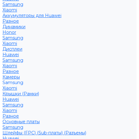
Samsung
Xiaomi
Аккумуляторы для Huawei
Разное
Динамики
Honor
Samsung
Xiaomi
Дисплеи
Huawei
Samsung
Xiaomi
Разное
Камеры
Samsung
Xiaomi
Крышки (Рамки)
Huawei
Samsung
Xiaomi
Разное
Основные платы
Samsung
Шлейфы (FPC) (Sub-платы) (Разъемы)
Huawei