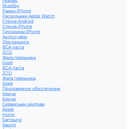
Feaglet
Musttby
Рамки iPhone
Расходники Apple Watch
Стекла Android
Стекла iPhone
Тачскрины iPhone
Аксессуары
Для ремонта
BGA паста
JCID
Жала паяльника
Клей
BGA паста
JCID
Жала паяльника
Клей
Программное обеспечение
Ключи
Ключи
Сервисным центрам
Apple
Honor
Samsung
Xiaomi