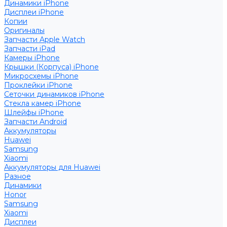
Динамики iPhone
Дисплеи iPhone
Копии
Оригиналы
Запчасти Apple Watch
Запчасти iPad
Камеры iPhone
Крышки (Корпуса) iPhone
Микросхемы iPhone
Проклейки iPhone
Сеточки динамиков iPhone
Стекла камер iPhone
Шлейфы iPhone
Запчасти Android
Аккумуляторы
Huawei
Samsung
Xiaomi
Аккумуляторы для Huawei
Разное
Динамики
Honor
Samsung
Xiaomi
Дисплеи