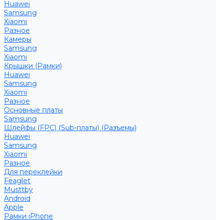
Huawei
Samsung
Xiaomi
Разное
Камеры
Samsung
Xiaomi
Крышки (Рамки)
Huawei
Samsung
Xiaomi
Разное
Основные платы
Samsung
Шлейфы (FPC) (Sub-платы) (Разъемы)
Huawei
Samsung
Xiaomi
Разное
Для переклейки
Feaglet
Musttby
Android
Apple
Рамки iPhone