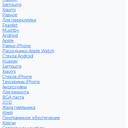
Samsung
Xiaomi
Разное
Для переклейки
Feaglet
Musttby
Android
Apple
Рамки iPhone
Расходники Apple Watch
Стекла Android
Huawei
Samsung
Xiaomi
Стекла iPhone
Тачскрины iPhone
Аксессуары
Для ремонта
BGA паста
JCID
Жала паяльника
Клей
Программное обеспечение
Ключи