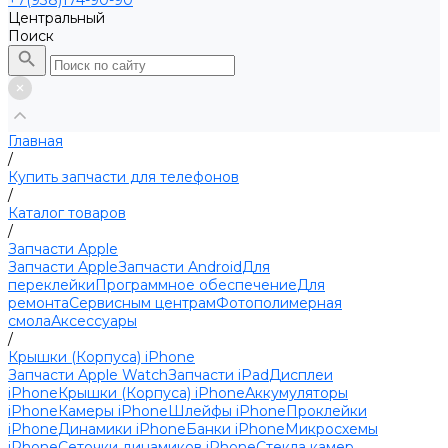
+7(938)174-90-90
Центральный
Поиск
Главная
/
Купить запчасти для телефонов
/
Каталог товаров
/
Запчасти Apple
Запчасти Apple
Запчасти Android
Для
переклейки
Программное обеспечение
Для
ремонта
Сервисным центрам
Фотополимерная
смола
Аксессуары
/
Крышки (Корпуса) iPhone
Запчасти Apple Watch
Запчасти iPad
Дисплеи
iPhone
Крышки (Корпуса) iPhone
Аккумуляторы
iPhone
Камеры iPhone
Шлейфы iPhone
Проклейки
iPhone
Динамики iPhone
Банки iPhone
Микросхемы
iPhone
Сеточки динамиков iPhone
Стекла камер