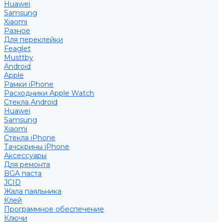
Huawei
Samsung
Xiaomi
Разное
Для переклейки
Feaglet
Musttby
Android
Apple
Рамки iPhone
Расходники Apple Watch
Стекла Android
Huawei
Samsung
Xiaomi
Стекла iPhone
Тачскрины iPhone
Аксессуары
Для ремонта
BGA паста
JCID
Жала паяльника
Клей
Программное обеспечение
Ключи