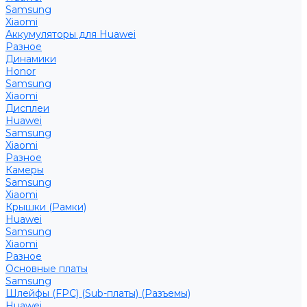
Samsung
Xiaomi
Аккумуляторы для Huawei
Разное
Динамики
Honor
Samsung
Xiaomi
Дисплеи
Huawei
Samsung
Xiaomi
Разное
Камеры
Samsung
Xiaomi
Крышки (Рамки)
Huawei
Samsung
Xiaomi
Разное
Основные платы
Samsung
Шлейфы (FPC) (Sub-платы) (Разъемы)
Huawei