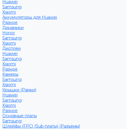
Huawei
Samsung
Xiaomi
Аккумуляторы для Huawei
Разное
Динамики
Honor
Samsung
Xiaomi
Дисплеи
Huawei
Samsung
Xiaomi
Разное
Камеры
Samsung
Xiaomi
Крышки (Рамки)
Huawei
Samsung
Xiaomi
Разное
Основные платы
Samsung
Шлейфы (FPC) (Sub-платы) (Разъемы)