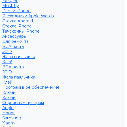
Feaglet
Musttby
Рамки iPhone
Расходники Apple Watch
Стекла Android
Стекла iPhone
Тачскрины iPhone
Аксессуары
Для ремонта
BGA паста
JCID
Жала паяльника
Клей
BGA паста
JCID
Жала паяльника
Клей
Программное обеспечение
Ключи
Ключи
Сервисным центрам
Apple
Honor
Samsung
Xiaomi