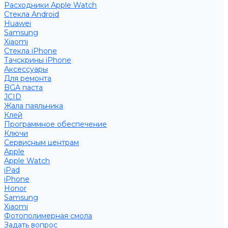
Расходники Apple Watch
Стекла Android
Huawei
Samsung
Xiaomi
Стекла iPhone
Тачскрины iPhone
Аксессуары
Для ремонта
BGA паста
JCID
Жала паяльника
Клей
Программное обеспечение
Ключи
Сервисным центрам
Apple
Apple Watch
iPad
iPhone
Honor
Samsung
Xiaomi
Фотополимерная смола
Задать вопрос