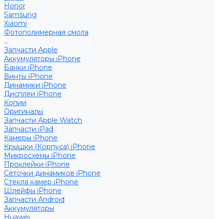
Honor
Samsung
Xiaomi
Фотополимерная смола
...
Запчасти Apple
Аккумуляторы iPhone
Банки iPhone
Винты iPhone
Динамики iPhone
Дисплеи iPhone
Копии
Оригиналы
Запчасти Apple Watch
Запчасти iPad
Камеры iPhone
Крышки (Корпуса) iPhone
Микросхемы iPhone
Проклейки iPhone
Сеточки динамиков iPhone
Стекла камер iPhone
Шлейфы iPhone
Запчасти Android
Аккумуляторы
Huawei