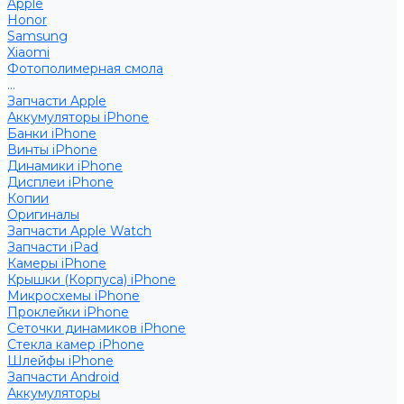
Apple
Honor
Samsung
Xiaomi
Фотополимерная смола
...
Запчасти Apple
Аккумуляторы iPhone
Банки iPhone
Винты iPhone
Динамики iPhone
Дисплеи iPhone
Копии
Оригиналы
Запчасти Apple Watch
Запчасти iPad
Камеры iPhone
Крышки (Корпуса) iPhone
Микросхемы iPhone
Проклейки iPhone
Сеточки динамиков iPhone
Стекла камер iPhone
Шлейфы iPhone
Запчасти Android
Аккумуляторы