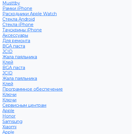
Musttby
Рамки iPhone
Расходники Apple Watch
Стекла Android
Стекла iPhone
Тачскрины iPhone
Аксессуары
Для ремонта
BGA паста
JCID
Жала паяльника
Клей
BGA паста
JCID
Жала паяльника
Клей
Программное обеспечение
Ключи
Ключи
Сервисным центрам
Apple
Honor
Samsung
Xiaomi
Apple