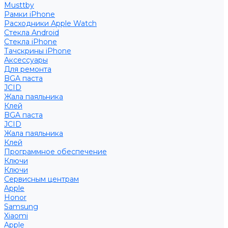
Musttby
Рамки iPhone
Расходники Apple Watch
Стекла Android
Стекла iPhone
Тачскрины iPhone
Аксессуары
Для ремонта
BGA паста
JCID
Жала паяльника
Клей
BGA паста
JCID
Жала паяльника
Клей
Программное обеспечение
Ключи
Ключи
Сервисным центрам
Apple
Honor
Samsung
Xiaomi
Apple