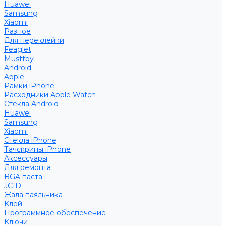
Huawei
Samsung
Xiaomi
Разное
Для переклейки
Feaglet
Musttby
Android
Apple
Рамки iPhone
Расходники Apple Watch
Стекла Android
Huawei
Samsung
Xiaomi
Стекла iPhone
Тачскрины iPhone
Аксессуары
Для ремонта
BGA паста
JCID
Жала паяльника
Клей
Программное обеспечение
Ключи