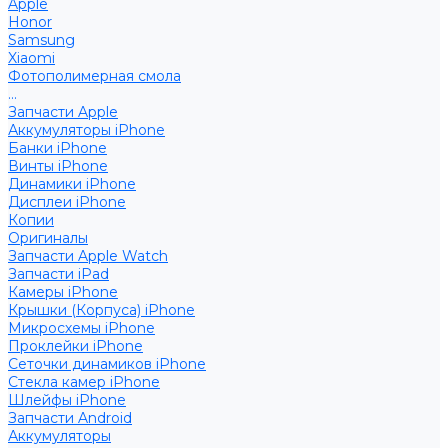
Apple
Honor
Samsung
Xiaomi
Фотополимерная смола
...
Запчасти Apple
Аккумуляторы iPhone
Банки iPhone
Винты iPhone
Динамики iPhone
Дисплеи iPhone
Копии
Оригиналы
Запчасти Apple Watch
Запчасти iPad
Камеры iPhone
Крышки (Корпуса) iPhone
Микросхемы iPhone
Проклейки iPhone
Сеточки динамиков iPhone
Стекла камер iPhone
Шлейфы iPhone
Запчасти Android
Аккумуляторы