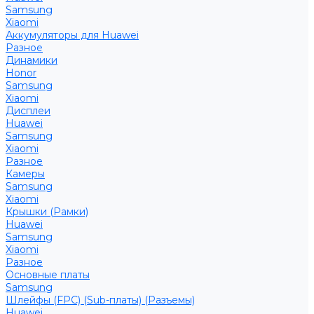
Samsung
Xiaomi
Аккумуляторы для Huawei
Разное
Динамики
Honor
Samsung
Xiaomi
Дисплеи
Huawei
Samsung
Xiaomi
Разное
Камеры
Samsung
Xiaomi
Крышки (Рамки)
Huawei
Samsung
Xiaomi
Разное
Основные платы
Samsung
Шлейфы (FPC) (Sub-платы) (Разъемы)
Huawei