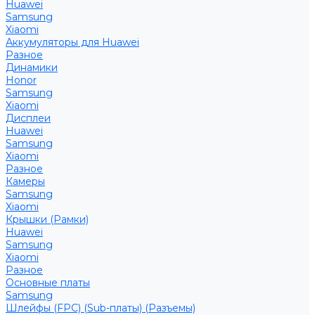
Huawei
Samsung
Xiaomi
Аккумуляторы для Huawei
Разное
Динамики
Honor
Samsung
Xiaomi
Дисплеи
Huawei
Samsung
Xiaomi
Разное
Камеры
Samsung
Xiaomi
Крышки (Рамки)
Huawei
Samsung
Xiaomi
Разное
Основные платы
Samsung
Шлейфы (FPC) (Sub-платы) (Разъемы)