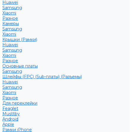
Huawei
Samsung
Xiaomi
Разное
Камеры
Samsung
Xiaomi
Крышки (Рамки)
Huawei
Samsung
Xiaomi
Разное
Основные платы
Samsung
Шлейфы (FPC) (Sub-платы) (Разъемы)
Huawei
Samsung
Xiaomi
Разное
Для переклейки
Feaglet
Musttby
Android
Apple
Рамки iPhone