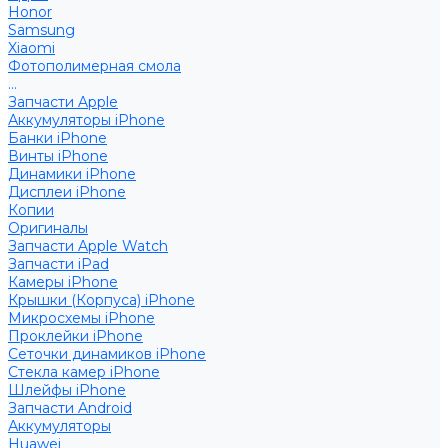
Honor
Samsung
Xiaomi
Фотополимерная смола
...
Запчасти Apple
Аккумуляторы iPhone
Банки iPhone
Винты iPhone
Динамики iPhone
Дисплеи iPhone
Копии
Оригиналы
Запчасти Apple Watch
Запчасти iPad
Камеры iPhone
Крышки (Корпуса) iPhone
Микросхемы iPhone
Проклейки iPhone
Сеточки динамиков iPhone
Стекла камер iPhone
Шлейфы iPhone
Запчасти Android
Аккумуляторы
Huawei