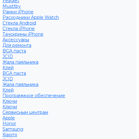
Feaglet
Musttby
Рамки iPhone
Расходники Apple Watch
Стекла Android
Стекла iPhone
Тачскрины iPhone
Аксессуары
Для ремонта
BGA паста
JCID
Жала паяльника
Клей
BGA паста
JCID
Жала паяльника
Клей
Программное обеспечение
Ключи
Ключи
Сервисным центрам
Apple
Honor
Samsung
Xiaomi