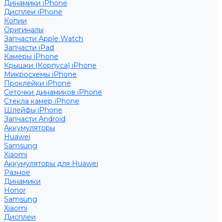
Динамики iPhone
Дисплеи iPhone
Копии
Оригиналы
Запчасти Apple Watch
Запчасти iPad
Камеры iPhone
Крышки (Корпуса) iPhone
Микросхемы iPhone
Проклейки iPhone
Сеточки динамиков iPhone
Стекла камер iPhone
Шлейфы iPhone
Запчасти Android
Аккумуляторы
Huawei
Samsung
Xiaomi
Аккумуляторы для Huawei
Разное
Динамики
Honor
Samsung
Xiaomi
Дисплеи