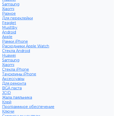
Samsung
Xiaomi
Разное
Для переклейки
Feaglet
Musttby
Android
Apple
Рамки iPhone
Расходники Apple Watch
Стекла Android
Huawei
Samsung
Xiaomi
Стекла iPhone
Тачскрины iPhone
Аксессуары
Для ремонта
BGA паста
JCID
Жала паяльника
Клей
Программное обеспечение
Ключи