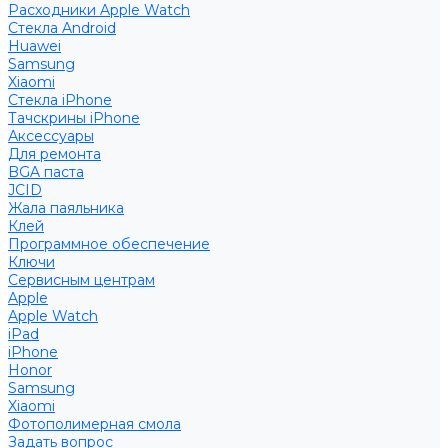
Расходники Apple Watch
Стекла Android
Huawei
Samsung
Xiaomi
Стекла iPhone
Тачскрины iPhone
Аксессуары
Для ремонта
BGA паста
JCID
Жала паяльника
Клей
Программное обеспечение
Ключи
Сервисным центрам
Apple
Apple Watch
iPad
iPhone
Honor
Samsung
Xiaomi
Фотополимерная смола
Задать вопрос