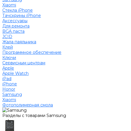
Xiaomi
Стекла iPhone
Тачскрины iPhone
Аксессуары
Для ремонта
BGA паста
JCID
Жала паяльника
Клей
Программное обеспечение
Ключи
Сервисным центрам
Apple
Apple Watch
iPad
iPhone
Honor
Samsung
Xiaomi
Фотополимерная смола
Разделы с товарами Samsung