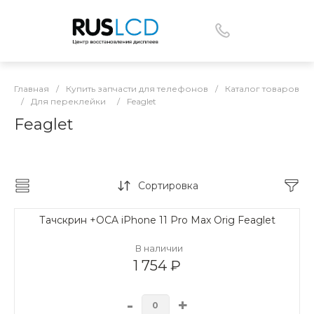
Главная
/
Купить запчасти для телефонов
/
Каталог товаров
/
Для переклейки
/
Feaglet
Feaglet
Сортировка
Тачскрин +OCA iPhone 11 Pro Max Orig Feaglet
В наличии
1 754 ₽
-
+